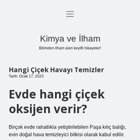
menüyü
Anasayfa
aç
Gizlilik Politikası
Kimya ve İlham
Yasal Uyarı
Bilimden ilham alan keyifli hikayeler!
Hakkımızda
Hangi Çiçek Havayı Temizler
Tarih: Ocak 17, 2025
Evde hangi çiçek
oksijen verir?
Birçok evde rahatlıkla yetiştirilebilen Paşa kılıç balığı,
evin doğal hava temizleyici bitkisi olarak kabul edilir.