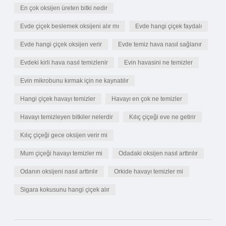
En çok oksijen üreten bitki nedir
Evde çiçek beslemek oksijeni alır mı
Evde hangi çiçek faydalı
Evde hangi çiçek oksijen verir
Evde temiz hava nasıl sağlanır
Evdeki kirli hava nasıl temizlenir
Evin havasini ne temizler
Evin mikrobunu kırmak için ne kaynatılır
Hangi çiçek havayı temizler
Havayı en çok ne temizler
Havayı temizleyen bitkiler nelerdir
Kılıç çiçeği eve ne getirir
Kılıç çiçeği gece oksijen verir mi
Mum çiçeği havayı temizler mi
Odadaki oksijen nasıl arttırılır
Odanın oksijeni nasıl arttırılır
Orkide havayı temizler mi
Sigara kokusunu hangi çiçek alır