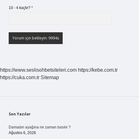
10 - 4 kaçtır?
*
https://www.seslisohbetsiteleri.com
https://kebe.com.tr
https://cuka.com.tr
Sitemap
Sidebar
Son Yazılar
Damadın ayağına ne zaman basılır ?
Ağustos 6, 2026