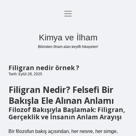
menüyü
Anasayfa
aç
Gizlilik Politikası
Kimya ve İlham
Yasal Uyarı
Bilimden ilham alan keyifli hikayeler!
Hakkımızda
Filigran nedir örnek ?
Tarih: Eylül 28, 2025
Filigran Nedir? Felsefi Bir
Bakışla Ele Alınan Anlamı
Filozof Bakışıyla Başlamak: Filigran,
Gerçeklik ve İnsanın Anlam Arayışı
Bir filozofun bakış açısından, her nesne, her simge,