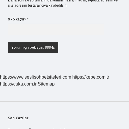
Daha sonraki yorumlarımda kullanılması için adım, e-posta adresim ve
site adresim bu tarayıcıya kaydedilsin.
9 - 5 kaçtır?
*
https://www.seslisohbetsiteleri.com
https://kebe.com.tr
https://cuka.com.tr
Sitemap
Sidebar
Son Yazılar