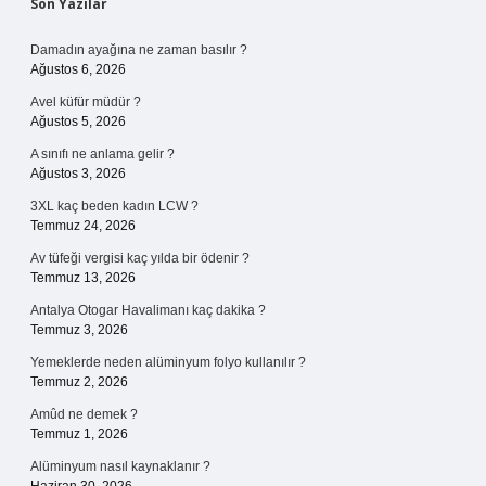
Sidebar
Son Yazılar
Damadın ayağına ne zaman basılır ?
Ağustos 6, 2026
Avel küfür müdür ?
Ağustos 5, 2026
A sınıfı ne anlama gelir ?
Ağustos 3, 2026
3XL kaç beden kadın LCW ?
Temmuz 24, 2026
Av tüfeği vergisi kaç yılda bir ödenir ?
Temmuz 13, 2026
Antalya Otogar Havalimanı kaç dakika ?
Temmuz 3, 2026
Yemeklerde neden alüminyum folyo kullanılır ?
Temmuz 2, 2026
Amûd ne demek ?
Temmuz 1, 2026
Alüminyum nasıl kaynaklanır ?