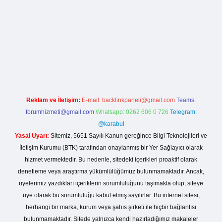
ci giriş
Reklam ve İletişim:
E-mail:
backlinkpaneli@gmail.com
Teams:
forumhizmeti@gmail.com
Whatsapp: 0262 606 0 726
Telegram:
@karabul
Yasal Uyarı:
Sitemiz, 5651 Sayılı Kanun gereğince Bilgi Teknolojileri ve
İletişim Kurumu (BTK) tarafından onaylanmış bir Yer Sağlayıcı olarak
hizmet vermektedir. Bu nedenle, sitedeki içerikleri proaktif olarak
denetleme veya araştırma yükümlülüğümüz bulunmamaktadır. Ancak,
üyelerimiz yazdıkları içeriklerin sorumluluğunu taşımakta olup, siteye
üye olarak bu sorumluluğu kabul etmiş sayılırlar. Bu internet sitesi,
herhangi bir marka, kurum veya şahıs şirketi ile hiçbir bağlantısı
bulunmamaktadır. Sitede yalnızca kendi hazırladığımız makaleler