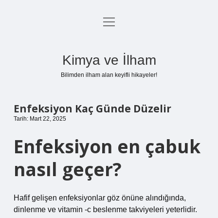
menüyü
Anasayfa
aç
Gizlilik Politikası
Kimya ve İlham
Yasal Uyarı
Bilimden ilham alan keyifli hikayeler!
Hakkımızda
Enfeksiyon Kaç Günde Düzelir
Tarih: Mart 22, 2025
Enfeksiyon en çabuk
nasıl geçer?
Hafif gelişen enfeksiyonlar göz önüne alındığında,
dinlenme ve vitamin -c beslenme takviyeleri yeterlidir.