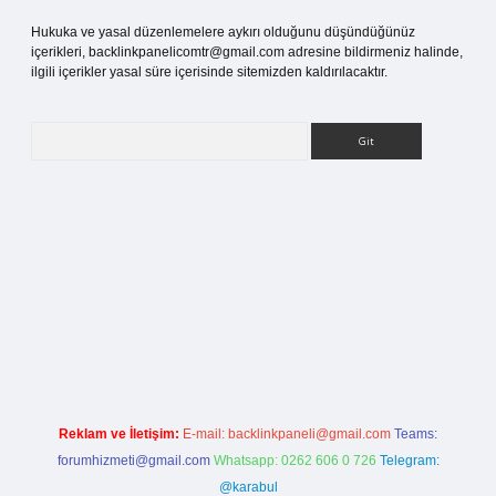
Hukuka ve yasal düzenlemelere aykırı olduğunu düşündüğünüz
içerikleri,
backlinkpanelicomtr@gmail.com
adresine bildirmeniz halinde,
ilgili içerikler yasal süre içerisinde sitemizden kaldırılacaktır.
Arama
etci giriş
Reklam ve İletişim:
E-mail:
backlinkpaneli@gmail.com
Teams:
forumhizmeti@gmail.com
Whatsapp: 0262 606 0 726
Telegram:
@karabul