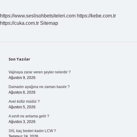
https://www.seslisohbetsiteleri.com
https://kebe.com.tr
https://cuka.com.tr
Sitemap
Sidebar
Son Yazılar
Vajinaya zarar veren şeyler nelerdir ?
Ağustos 9, 2026
Damadın ayağına ne zaman basılır ?
Ağustos 6, 2026
Avel küfür müdür ?
Ağustos 5, 2026
A sınıfı ne anlama gelir ?
Ağustos 3, 2026
3XL kaç beden kadın LCW ?
Temmuz 24, 2026