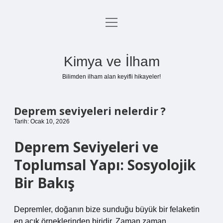
menüyü
Anasayfa
aç
Gizlilik Politikası
Kimya ve İlham
Yasal Uyarı
Bilimden ilham alan keyifli hikayeler!
Hakkımızda
Deprem seviyeleri nelerdir ?
Tarih: Ocak 10, 2026
Deprem Seviyeleri ve
Toplumsal Yapı: Sosyolojik
Bir Bakış
Depremler, doğanın bize sunduğu büyük bir felaketin
en açık örneklerinden biridir. Zaman zaman