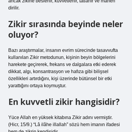
ancak zikirle beslenir, kuvvetlenir, tatlanır ve manen
dirilir.
Zikir sırasında beyinde neler
oluyor?
Bazı araştırmalar, insanın evrim sürecinde tasavvufta
kullanılan Zikir metodunun, kişinin beyin bölgelerini
harekete geçirerek, frekans ve dalgalara etki ederek
dikkat, algı, konsantrasyon ve hafıza gibi bilişsel
özellikleri artırdığını, kişi üzerinde bütünsel bir etki
yarattığını ortaya koymuştur.
En kuvvetli zikir hangisidir?
Yüce Allah en yüksek kitabına Zikir adını vermiştir.
(Hicr, 15/9.) “Lâ ilâhe illallah” sözü hem imanın ifadesi
hem de zikrin kendisidir.