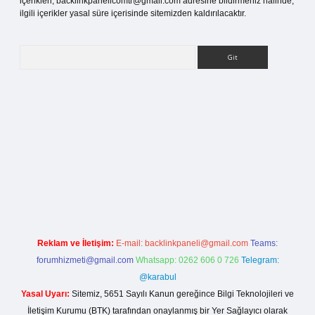
içerikleri,
backlinkpanelicomtr@gmail.com
adresine bildirmeniz halinde,
ilgili içerikler yasal süre içerisinde sitemizden kaldırılacaktır.
Arama
tci giriş
Reklam ve İletişim:
E-mail:
backlinkpaneli@gmail.com
Teams:
forumhizmeti@gmail.com
Whatsapp: 0262 606 0 726
Telegram:
@karabul
Yasal Uyarı:
Sitemiz, 5651 Sayılı Kanun gereğince Bilgi Teknolojileri ve
İletişim Kurumu (BTK) tarafından onaylanmış bir Yer Sağlayıcı olarak