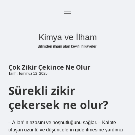
menüyü
Anasayfa
aç
Gizlilik Politikası
Kimya ve İlham
Yasal Uyarı
Bilimden ilham alan keyifli hikayeler!
Hakkımızda
Çok Zikir Çekince Ne Olur
Tarih: Temmuz 12, 2025
Sürekli zikir
çekersek ne olur?
– Allah’ın rızasını ve hoşnutluğunu sağlar. – Kalpte
oluşan üzüntü ve düşüncelerin giderilmesine yardımcı