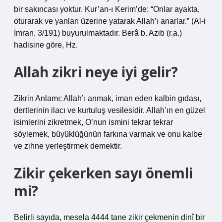
bir sakıncası yoktur. Kur’an-ı Kerim’de: “Onlar ayakta,
oturarak ve yanları üzerine yatarak Allah’ı anarlar.” (Al-i
İmran, 3/191) buyurulmaktadır. Berâ b. Azib (r.a.)
hadisine göre, Hz.
Allah zikri neye iyi gelir?
Zikrin Anlamı: Allah’ı anmak, iman eden kalbin gıdası,
dertlerinin ilacı ve kurtuluş vesilesidir. Allah’ın en güzel
isimlerini zikretmek, O’nun ismini tekrar tekrar
söylemek, büyüklüğünün farkına varmak ve onu kalbe
ve zihne yerleştirmek demektir.
Zikir çekerken sayı önemli
mi?
Belirli sayıda, mesela 4444 tane zikir çekmenin dinî bir