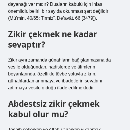
dayanağı var mıdır? Duaların kabulü için ihlas
önemlidir, belirli bir sayıda okunması şart değildir
(Mü’min, 40/65; Tirmizî, De’avât, 66 [3479]).
Zikir çekmek ne kadar
sevaptır?
Zikir aynı zamanda günahların bağışlanmasına da
vesile olduğundan, hadislerde ve âlimlerin
beyanlarında, özellikle tövbe yoluyla zikrin,
günahlardan arınmaya ve ibadetlerin sevabını
artırmaya vesile olduğu ifade edilmektedir.
Abdestsiz zikir çekmek
kabul olur mu?
Tespih çekerken ve Allah’ı anarken yıkanmak