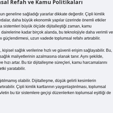
al Refah ve Kamu Politikaları
n geneline sağladığı yararlar dikkate değerdir. Çipli kimlik
faydalar, daha büyük ekonomik yapılar üzerinde önemli etkiler
a sistemleri büyük ölçüde dijitalleştiği zaman, kamu
gi dairelerine kadar birçok alanda, bu teknolojiyle daha verimli ve
ını güçlendirmesi, uzun vadede toplumsal refahı artırabilir.
, kişisel sağlık verilerine hızlı ve güvenli erişim sağlayabilir. Bu,
ağlık maliyetlerinin azalmasına olanak tanır. Aynı şekilde,
 hızı artar. Bu tür dijitalleşme süreçleri, kamu harcamalarını
tki yaratabilir.
ılmamış olabilir. Dijitalleşme, düşük gelirli kesimlerin
rtırabilir. Çipli kimlik kartlarının yaygınlaştırılması, toplumsal
vletin bu tür sistemlere geçişi düzenlerken toplumsal eşitliği de