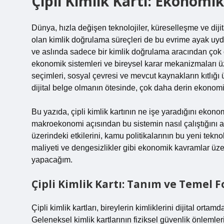
Çipli Kimlik Kartı: Ekonomi
Dünya, hızla değişen teknolojiler, küreselleşme ve dijit
olan kimlik doğrulama süreçleri de bu evrime ayak uydu
ve aslında sadece bir kimlik doğrulama aracından çok d
ekonomik sistemleri ve bireysel karar mekanizmaları üzer
seçimleri, sosyal çevresi ve mevcut kaynakların kıtlığı
dijital belge olmanın ötesinde, çok daha derin ekonomi
Bu yazıda, çipli kimlik kartının ne işe yaradığını ek
makroekonomi açısından bu sistemin nasıl çalıştığını a
üzerindeki etkilerini, kamu politikalarının bu yeni tekn
maliyeti ve dengesizlikler gibi ekonomik kavramlar üze
yapacağım.
Çipli Kimlik Kartı: Tanım ve Temel 
Çipli kimlik kartları, bireylerin kimliklerini dijital ort
Geleneksel kimlik kartlarının fiziksel güvenlik önlemlerin