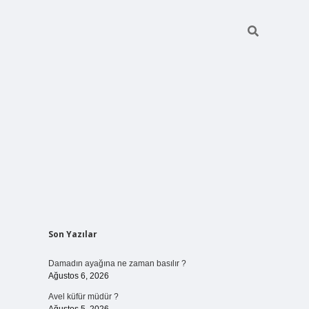
Sidebar
Son Yazılar
betci giriş
Damadın ayağına ne zaman basılır ?
Ağustos 6, 2026
Avel küfür müdür ?