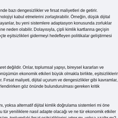
nde bazı dengesizlikler ve fırsat maliyetleri de getirir.
olojiyi kabul etmelerini zorlaştırabilir. Örneğin, düşük dijital
aşayanlar, bu yeni sistemlere adaptasyon konusunda zorluklar
e neden olabilir. Dolayısıyla, çipli kimlik kartlarına geçişin
te eşitsizlikleri gidermeyi hedefleyen politikalar geliştirmesi
baret değildir. Onlar, toplumsal yapıyı, bireysel kararları ve
nüşümün ekonomik etkileri büyük olmakla birlikte, eşitsizlikleri
Fırsat maliyeti, dijital uçurum ve dengesizlikler gibi kavramlar,
ğerlendirirken göz önünde bulundurulması gereken kritik
ı, yoksa alternatif dijital kimlik doğrulama sistemleri mi öne
u tür yeniliklere nasıl adapte olacağı ve ne tür ekonomik etkiler
toplumdaki fırsat eşitsizliklerini artırır mı, yoksa azaltır mı?