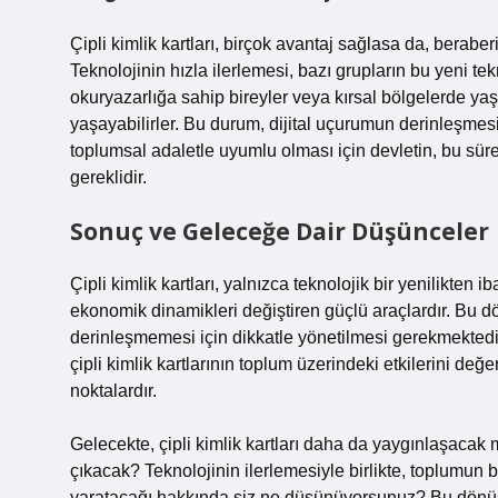
Çipli kimlik kartları, birçok avantaj sağlasa da, beraberi
Teknolojinin hızla ilerlemesi, bazı grupların bu yeni tekn
okuryazarlığa sahip bireyler veya kırsal bölgelerde y
yaşayabilirler. Bu durum, dijital uçurumun derinleşmesin
toplumsal adaletle uyumlu olması için devletin, bu süreç
gereklidir.
Sonuç ve Geleceğe Dair Düşünceler
Çipli kimlik kartları, yalnızca teknolojik bir yenilikten i
ekonomik dinamikleri değiştiren güçlü araçlardır. Bu dö
derinleşmemesi için dikkatle yönetilmesi gerekmektedir. 
çipli kimlik kartlarının toplum üzerindeki etkilerini de
noktalardır.
Gelecekte, çipli kimlik kartları daha da yaygınlaşacak m
çıkacak? Teknolojinin ilerlemesiyle birlikte, toplumun b
yaratacağı hakkında siz ne düşünüyorsunuz? Bu dönüşüm, 