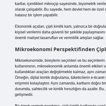
kartlar, içerdikleri mikroçip sayesinde, biyometrik veril
olarak çalışabilir. Bu sayede, hem devlet hem de özel s
hatasız bir işlem yapabilir.
Ekonomik açıdan, çipli kimlik kartı, yalnızca bir doğru
kişisel verilerini daha güvenli bir şekilde paylaşmas
önemli maliyet tasarrufları ve verimlilik artışları sağlar.
Mikroekonomi Perspektifinden Çipli
Mikroekonomide, bireylerin seçimleri ve bu seçimlerin so
kullanımının, mikroekonomik anlamda önemli etkileri vard
kullandıkları araçları değiştirmekle kalmaz, aynı zaman
Örneğin, dijital kimlik doğrulama, tüketicilerin e-ticar
erişimini kolaylaştırır. Aynı zamanda, kartların doğru bi
durumda, sahtecilik ve kimlik hırsızlığını da azaltır. Bu
gelişmedir.
Bir örnek vermek gerekirse, çipli kimlik kartlarıyla yapı