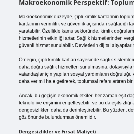
Makroekonomik Perspektif: Toplums
Makroekonomik düzeyde, çipli kimlik kartlarının toplumu
kartlarının verimlilik ve güvenlik açısından sağladığı 
yaratabilir. Özellikle kamu sektöründe, kimlik doğrulam
hizmetlerinin etkinliği artar. Sağlık hizmetlerinden ver
güvenli hizmet sunulabilir. Devletlerin dijital altyapılar
Örneğin, çipli kimlik kartları sayesinde sağlık sistemleri
daha doğru sağlık hizmetleri sunulmasına, dolayısıyla s
vatandaşlar için yapılan sosyal yardımların doğruluğu ve
daha verimli hale getirerek, toplumsal refahı artıran bir e
Ancak, bu geçişin ekonomik etkileri her zaman eşit dağıt
teknolojiye erişimini engelleyebilir ve bu da eşitsizliği a
dengesizlikleri daha da derinleştirebilir. Bu yüzden, de
göz önünde bulundurması önemlidir.
Dengesizlikler ve Fırsat Maliyeti