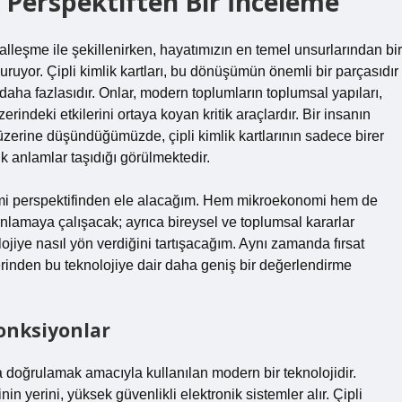
k Perspektiften Bir İnceleme
alleşme ile şekillenirken, hayatımızın en temel unsurlarından bir
ruyor. Çipli kimlik kartları, bu dönüşümün önemli bir parçasıdır
aha fazlasıdır. Onlar, modern toplumların toplumsal yapıları,
indeki etkilerini ortaya koyan kritik araçlardır. Bir insanın
 üzerine düşündüğümüzde, çipli kimlik kartlarının sadece birer
k anlamlar taşıdığı görülmektedir.
onomi perspektifinden ele alacağım. Hem mikroekonomi hem de
nlamaya çalışacak; ayrıca bireysel ve toplumsal kararlar
olojiye nasıl yön verdiğini tartışacağım. Aynı zamanda fırsat
rinden bu teknolojiye dair daha geniş bir değerlendirme
Fonksiyonlar
amda doğrulamak amacıyla kullanılan modern bir teknolojidir.
in yerini, yüksek güvenlikli elektronik sistemler alır. Çipli