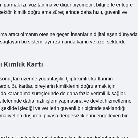
er, parmak izi, yüz tanıma ve diğer biyometrik bilgilerle entegre
ektör, kimlik doğrulama süreçlerinde daha hızlı, güvenli ve
lama aracı olmanın ötesine geçer. İnsanların dijitalleşen dünyada
ını sağlayan bu sistem, aynı zamanda kamu ve özel sektörde
 Kimlik Kartı
nuçları üzerine yoğunlaşılır. Çipli kimlik kartlarının
ır. Bu kartlar, bireylerin kimliklerini doğrulamak için
da karar alma süreçlerinde de daha fazla verimlilik sağlar.
et sitelerinde daha hızlı işlem yapmasına ve devlet hizmetlerine
r şekilde işlediği ve verilerin güvenli bir biçimde saklandığı
, maliyetleri düşüren, piyasa dengesizliklerini engelleyen bir
lan banka işlemleri, müşterilerin kimliklerini doğrulamak için