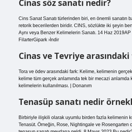
Cinas söz sanatı nedir?
Cins Sanat Sanatı türlerinden biri, en önemli sanatın b
retorik becerilerden biridir. CINS, sözlükte iki şeyin 
Aynı veya Benzer Kelimelerin Sanatı. 14 Haz 2019AP D
FilarterGipark ›İndir
Cinas ve Tevriye arasındaki 
Tora ve ödev arasındaki fark: Kelime, kelimenin gerçe
kelime tüm gerçek anlamında tek bir mecazi anlamda kull
kelimelerin kullanılması. | Donanım
Tenasüp sanatı nedir örnekl
Birbiriyle ilişkili olarak uyumlu birden fazla kelimenin
Tenasüt. Örneğin, Rose, Nightingale ve Rosengarten orant
tenasup sanatı meydana geldi. 8 Mayıs 2023 Bu nedir