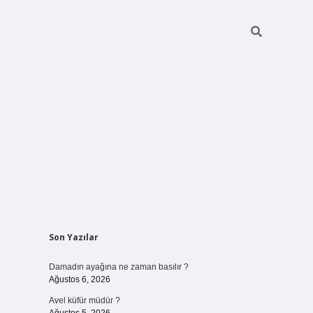
Sidebar
Son Yazılar
betci giriş
Damadın ayağına ne zaman basılır ?
Ağustos 6, 2026
Avel küfür müdür ?