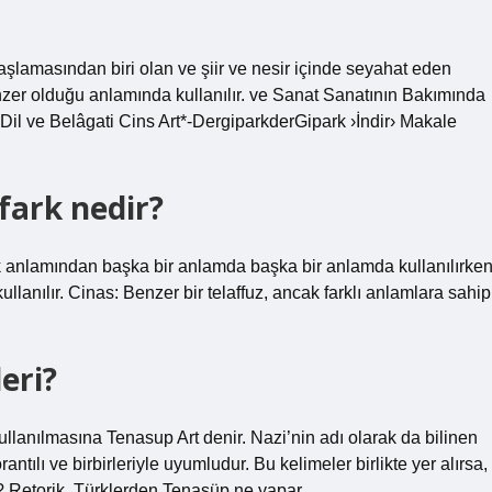
aşlamasından biri olan ve şiir ve nesir içinde seyahat eden
benzer olduğu anlamında kullanılır. ve Sanat Sanatının Bakımında
il ve Belâgati Cins Art*-DergiparkderGipark ›İndir› Makale
fark nedir?
k anlamından başka bir anlamda başka bir anlamda kullanılırken
anılır. Cinas: Benzer bir telaffuz, ancak farklı anlamlara sahip
eri?
 kullanılmasına Tenasup Art denir. Nazi’nin adı olarak da bilinen
ılı ve birbirleriyle uyumludur. Bu kelimeler birlikte yer alırsa,
? Retorik, Türklerden Tenasüp ne yapar …