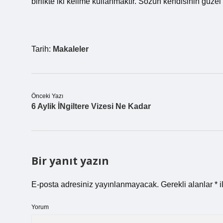
birlikte iki kelime kullanmaktır. Sözün kendisinin güzel
Tarih:
Makaleler
Önceki Yazı
6 Aylik İNgiltere Vizesi Ne Kadar
Bir yanıt yazın
E-posta adresiniz yayınlanmayacak.
Gerekli alanlar
*
i
Yorum