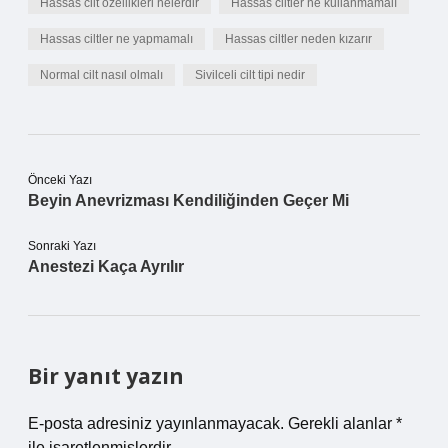
Hassas cilt özellikleri nelerdir
Hassas ciltler ne kullanmamalı
Hassas ciltler ne yapmamalı
Hassas ciltler neden kızarır
Normal cilt nasıl olmalı
Sivilceli cilt tipi nedir
Önceki Yazı
Beyin Anevrizması Kendiliğinden Geçer Mi
Sonraki Yazı
Anestezi Kaça Ayrılır
Bir yanıt yazın
E-posta adresiniz yayınlanmayacak.
Gerekli alanlar
*
ile işaretlenmişlerdir