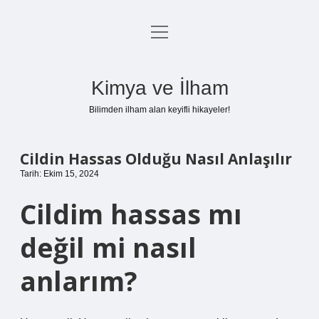
menüyü
Anasayfa
aç
Gizlilik Politikası
Kimya ve İlham
Yasal Uyarı
Bilimden ilham alan keyifli hikayeler!
Hakkımızda
Cildin Hassas Olduğu Nasıl Anlaşılır
Tarih: Ekim 15, 2024
Cildim hassas mı
değil mi nasıl
anlarım?