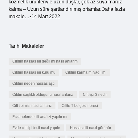
kozmetik ürünleriyle uzun duşlar, çok az suya maruz
kalma – Uzun süre şartlandırılmış ortamlar.Daha fazla
makale…•14 Mart 2022
Tarih:
Makaleler
Cildim hassas mı değil mi nasıl anlarım
Cildim hassas mı kuru mu
Cildim karma mı yağlı mı
Cildim neden hassaslaştı
Cildin sağlıklı olduğunu nasıl anlarız
Cilt tipi 3 nedir
Cilt tipimizi nasıl anlarız
Ciltte T bölgesi neresi
Eczanelerde cilt analizi yapılır mı
Evde cilt tipi testi nasıl yapılır
Hassas cilt nasıl görünür