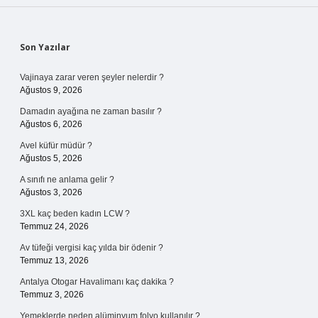
Sidebar
Son Yazılar
Vajinaya zarar veren şeyler nelerdir ?
Ağustos 9, 2026
Damadın ayağına ne zaman basılır ?
Ağustos 6, 2026
Avel küfür müdür ?
Ağustos 5, 2026
A sınıfı ne anlama gelir ?
Ağustos 3, 2026
3XL kaç beden kadın LCW ?
Temmuz 24, 2026
Av tüfeği vergisi kaç yılda bir ödenir ?
Temmuz 13, 2026
Antalya Otogar Havalimanı kaç dakika ?
Temmuz 3, 2026
Yemeklerde neden alüminyum folyo kullanılır ?