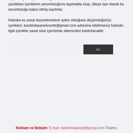
yazdıkları içeriklerin sorumluluğunu taşımakta olup, siteye üye olarak bu
sorumluluğu kabul etmiş sayılırlar.
Hukuka ve yasal düzenlemelere aykırı olduğunu düşündüğünüz
içerikleri,
backlinkpanelicomtr@gmail.com
adresine bildirmeniz halinde,
ilgili içerikler yasal süre içerisinde sitemizden kaldırılacaktır.
Arama
tci giriş
Reklam ve İletişim:
E-mail:
backlinkpaneli@gmail.com
Teams: