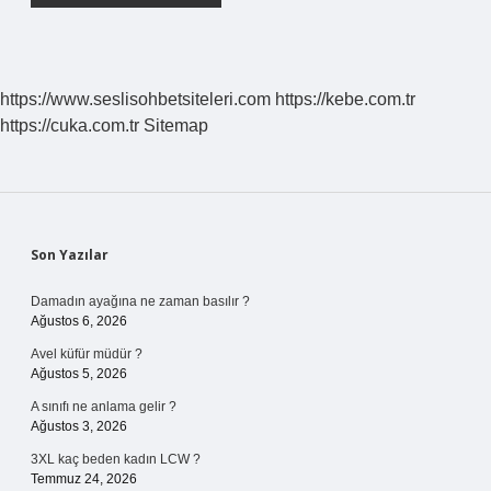
https://www.seslisohbetsiteleri.com
https://kebe.com.tr
https://cuka.com.tr
Sitemap
Sidebar
Son Yazılar
Damadın ayağına ne zaman basılır ?
Ağustos 6, 2026
Avel küfür müdür ?
Ağustos 5, 2026
A sınıfı ne anlama gelir ?
Ağustos 3, 2026
3XL kaç beden kadın LCW ?
Temmuz 24, 2026