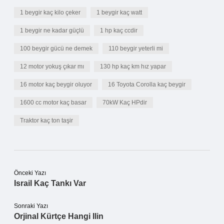
1 beygir kaç kilo çeker
1 beygir kaç watt
1 beygir ne kadar güçlü
1 hp kaç ccdir
100 beygir gücü ne demek
110 beygir yeterli mi
12 motor yokuş çıkar mı
130 hp kaç km hız yapar
16 motor kaç beygir oluyor
16 Toyota Corolla kaç beygir
1600 cc motor kaç basar
70kW Kaç HPdir
Traktor kaç ton taşir
Önceki Yazı
Israil Kaç Tankı Var
Sonraki Yazı
Orjinal Kürtçe Hangi Ilin