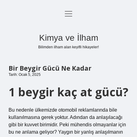
menüyü
Anasayfa
aç
Gizlilik Politikası
Kimya ve İlham
Yasal Uyarı
Bilimden ilham alan keyifli hikayeler!
Hakkımızda
Bir Beygir Gücü Ne Kadar
Tarih: Ocak 5, 2025
1 beygir kaç at gücü?
Bu nedenle ülkemizde otomobil reklamlarında bile
kullanılmasına gerek yoktur. Adından da anlaşılacağı
gibi bir kuvvet birimidir. Peki mühendis olmayanlar için
bu ne anlama geliyor? Yaygın bir yanlış anlaşılmanın