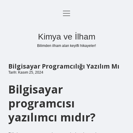
menüyü
Anasayfa
aç
Gizlilik Politikası
Kimya ve İlham
Yasal Uyarı
Bilimden ilham alan keyifli hikayeler!
Hakkımızda
Bilgisayar Programcılığı Yazılım Mı
Tarih: Kasım 25, 2024
Bilgisayar
programcısı
yazılımcı mıdır?