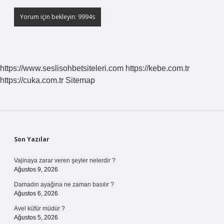
https://www.seslisohbetsiteleri.com
https://kebe.com.tr
https://cuka.com.tr
Sitemap
Sidebar
Son Yazılar
Vajinaya zarar veren şeyler nelerdir ?
Ağustos 9, 2026
Damadın ayağına ne zaman basılır ?
Ağustos 6, 2026
Avel küfür müdür ?
Ağustos 5, 2026