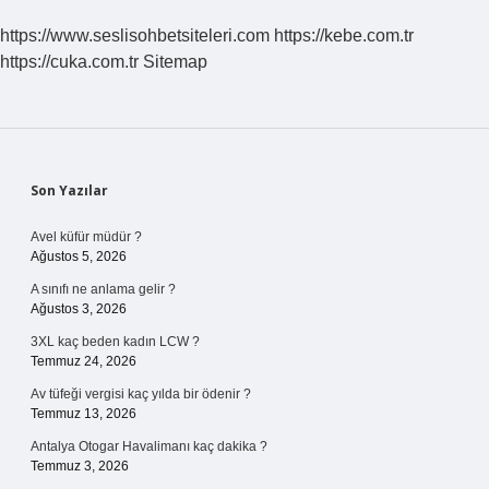
https://www.seslisohbetsiteleri.com
https://kebe.com.tr
https://cuka.com.tr
Sitemap
Sidebar
Son Yazılar
Avel küfür müdür ?
Ağustos 5, 2026
A sınıfı ne anlama gelir ?
Ağustos 3, 2026
3XL kaç beden kadın LCW ?
Temmuz 24, 2026
Av tüfeği vergisi kaç yılda bir ödenir ?
Temmuz 13, 2026
Antalya Otogar Havalimanı kaç dakika ?
Temmuz 3, 2026