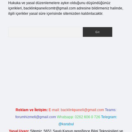
Hukuka ve yasal düzenlemelere aykırı olduğunu düşündüğünüz
içerikleri,
backlinkpanelicomtr@gmail.com
adresine bildirmeniz halinde,
ilgili içerikler yasal süre içerisinde sitemizden kaldırılacaktır.
Arama
i giriş
Reklam ve İletişim:
E-mail:
backlinkpaneli@gmail.com
Teams:
forumhizmeti@gmail.com
Whatsapp: 0262 606 0 726
Telegram:
@karabul
Yasal Uyarı:
Sitemiz, 5651 Sayılı Kanun gereğince Bilgi Teknolojileri ve