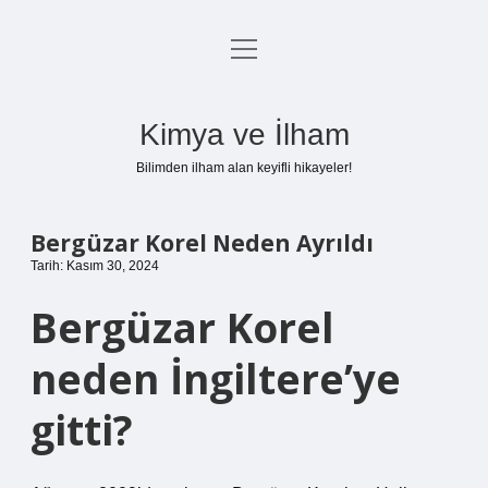
menüyü
Anasayfa
aç
Gizlilik Politikası
Kimya ve İlham
Yasal Uyarı
Bilimden ilham alan keyifli hikayeler!
Hakkımızda
Bergüzar Korel Neden Ayrıldı
Tarih: Kasım 30, 2024
Bergüzar Korel
neden İngiltere’ye
gitti?