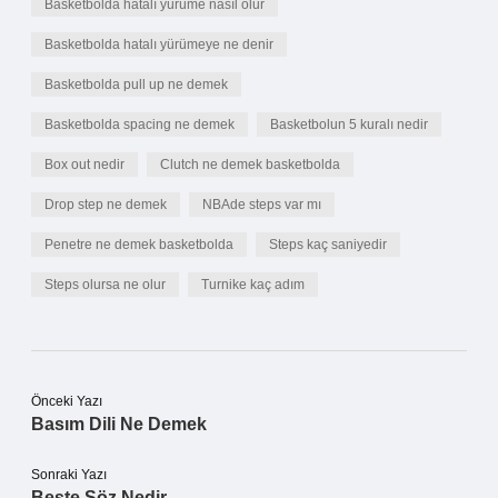
Basketbolda hatalı yürüme nasıl olur
Basketbolda hatalı yürümeye ne denir
Basketbolda pull up ne demek
Basketbolda spacing ne demek
Basketbolun 5 kuralı nedir
Box out nedir
Clutch ne demek basketbolda
Drop step ne demek
NBAde steps var mı
Penetre ne demek basketbolda
Steps kaç saniyedir
Steps olursa ne olur
Turnike kaç adım
Önceki Yazı
Basım Dili Ne Demek
Sonraki Yazı
Beste Söz Nedir