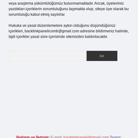
veya araştırma yükümlülüğümüz bulunmamaktadır. Ancak, üyelerimiz
yazdıkları içeriklerin sorumluluğunu taşımakta olup, siteye üye olarak bu
sorumluluğu kabul etmiş sayılırlar.
Hukuka ve yasal düzenlemelere aykırı olduğunu düşündüğünüz
içerikleri,
backlinkpanelicomtr@gmail.com
adresine bildirmeniz halinde,
ilgili içerikler yasal süre içerisinde sitemizden kaldırılacaktır.
Arama
i giriş
Reklam ve İletişim:
E-mail:
backlinkpaneli@gmail.com
Teams: