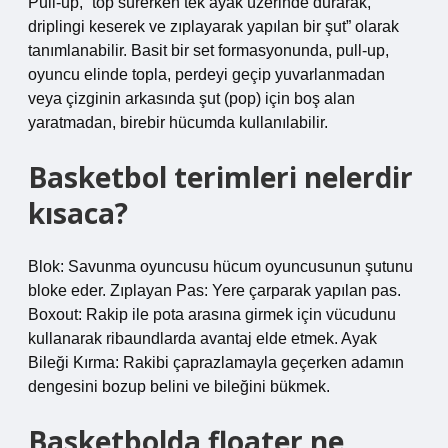
Pull-up, “top sürerken tek ayak üzerinde durarak,
driplingi keserek ve zıplayarak yapılan bir şut” olarak
tanımlanabilir. Basit bir set formasyonunda, pull-up,
oyuncu elinde topla, perdeyi geçip yuvarlanmadan
veya çizginin arkasında şut (pop) için boş alan
yaratmadan, birebir hücumda kullanılabilir.
Basketbol terimleri nelerdir
kısaca?
Blok: Savunma oyuncusu hücum oyuncusunun şutunu
bloke eder. Zıplayan Pas: Yere çarparak yapılan pas.
Boxout: Rakip ile pota arasına girmek için vücudunu
kullanarak ribaundlarda avantaj elde etmek. Ayak
Bileği Kırma: Rakibi çaprazlamayla geçerken adamın
dengesini bozup belini ve bileğini bükmek.
Basketbolda floater ne