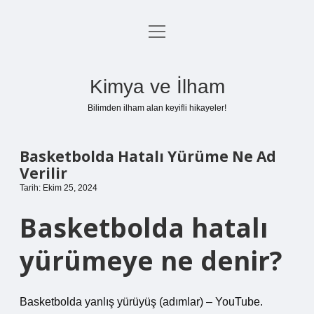
menüyü
Anasayfa
aç
Gizlilik Politikası
Kimya ve İlham
Yasal Uyarı
Bilimden ilham alan keyifli hikayeler!
Hakkımızda
Basketbolda Hatalı Yürüme Ne Ad
Verilir
Tarih: Ekim 25, 2024
Basketbolda hatalı
yürümeye ne denir?
Basketbolda yanlış yürüyüş (adımlar) – YouTube.