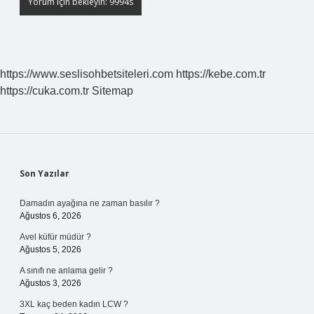
https://www.seslisohbetsiteleri.com
https://kebe.com.tr
https://cuka.com.tr
Sitemap
Sidebar
Son Yazılar
Damadın ayağına ne zaman basılır ?
Ağustos 6, 2026
Avel küfür müdür ?
Ağustos 5, 2026
A sınıfı ne anlama gelir ?
Ağustos 3, 2026
3XL kaç beden kadın LCW ?