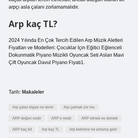
arpçı asla çalanı zorlamamalıdır.
Arp kaç TL?
2024 Yılında En Çok Tercih Edilen Arp Müzik Aletleri
Fiyatları ve Modelleri: Çocuklar İçin Eğitici Eğlenceli
Dokunmatik Piyano Müzikli Oyuncak Seti Aslan Mavi
Çift Oyuncak Davul Piyano Fiyatı1.
Tarih:
Makaleler
Arp çalan kişiye ne denir
Arp çalmak zor mu
ARP değeri nedir
ARP e nedir
ARP etmek ne demek
ARP kaç bit
Arp kaç TL
Arp kelimesi ne anlama gelir