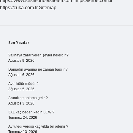
https://www.seslisohbetsiteleri.com
https://kebe.com.tr
https://cuka.com.tr
Sitemap
Sidebar
Son Yazılar
Vajinaya zarar veren şeyler nelerdir ?
Ağustos 9, 2026
Damadın ayağına ne zaman basılır ?
Ağustos 6, 2026
Avel küfür müdür ?
Ağustos 5, 2026
A sınıfı ne anlama gelir ?
Ağustos 3, 2026
3XL kaç beden kadın LCW ?
Temmuz 24, 2026
Av tüfeği vergisi kaç yılda bir ödenir ?
Temmuz 13, 2026