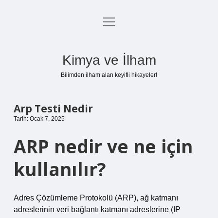
menüyü
Anasayfa
aç
Gizlilik Politikası
Kimya ve İlham
Yasal Uyarı
Bilimden ilham alan keyifli hikayeler!
Hakkımızda
Arp Testi Nedir
Tarih: Ocak 7, 2025
ARP nedir ve ne için
kullanılır?
Adres Çözümleme Protokolü (ARP), ağ katmanı
adreslerinin veri bağlantı katmanı adreslerine (IP