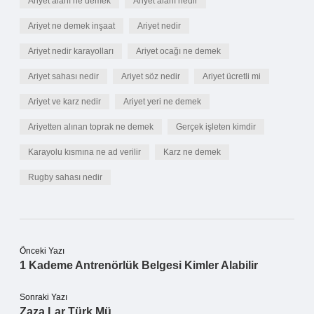
Ariyet alanı ne demek
Ariyet alanı nedir
Ariyet ne demek inşaat
Ariyet nedir
Ariyet nedir karayolları
Ariyet ocağı ne demek
Ariyet sahası nedir
Ariyet söz nedir
Ariyet ücretli mi
Ariyet ve karz nedir
Ariyet yeri ne demek
Ariyetten alınan toprak ne demek
Gerçek işleten kimdir
Karayolu kısmına ne ad verilir
Karz ne demek
Rugby sahası nedir
Önceki Yazı
1 Kademe Antrenörlük Belgesi Kimler Alabilir
Sonraki Yazı
Zaza Lar Türk Mü