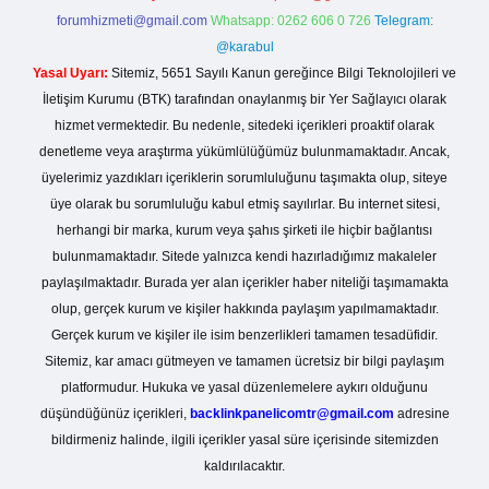
forumhizmeti@gmail.com
Whatsapp: 0262 606 0 726
Telegram:
@karabul
Yasal Uyarı:
Sitemiz, 5651 Sayılı Kanun gereğince Bilgi Teknolojileri ve
İletişim Kurumu (BTK) tarafından onaylanmış bir Yer Sağlayıcı olarak
hizmet vermektedir. Bu nedenle, sitedeki içerikleri proaktif olarak
denetleme veya araştırma yükümlülüğümüz bulunmamaktadır. Ancak,
üyelerimiz yazdıkları içeriklerin sorumluluğunu taşımakta olup, siteye
üye olarak bu sorumluluğu kabul etmiş sayılırlar. Bu internet sitesi,
herhangi bir marka, kurum veya şahıs şirketi ile hiçbir bağlantısı
bulunmamaktadır. Sitede yalnızca kendi hazırladığımız makaleler
paylaşılmaktadır. Burada yer alan içerikler haber niteliği taşımamakta
olup, gerçek kurum ve kişiler hakkında paylaşım yapılmamaktadır.
Gerçek kurum ve kişiler ile isim benzerlikleri tamamen tesadüfidir.
Sitemiz, kar amacı gütmeyen ve tamamen ücretsiz bir bilgi paylaşım
platformudur. Hukuka ve yasal düzenlemelere aykırı olduğunu
düşündüğünüz içerikleri,
backlinkpanelicomtr@gmail.com
adresine
bildirmeniz halinde, ilgili içerikler yasal süre içerisinde sitemizden
kaldırılacaktır.