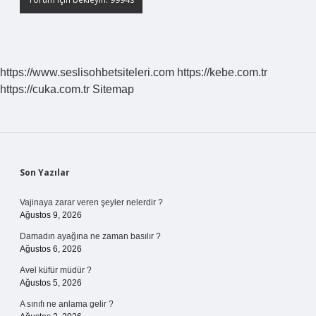
https://www.seslisohbetsiteleri.com
https://kebe.com.tr
https://cuka.com.tr
Sitemap
Sidebar
Son Yazılar
Vajinaya zarar veren şeyler nelerdir ?
Ağustos 9, 2026
Damadın ayağına ne zaman basılır ?
Ağustos 6, 2026
Avel küfür müdür ?
Ağustos 5, 2026
A sınıfı ne anlama gelir ?