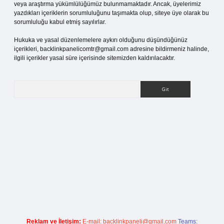
veya araştırma yükümlülüğümüz bulunmamaktadır. Ancak, üyelerimiz
yazdıkları içeriklerin sorumluluğunu taşımakta olup, siteye üye olarak bu
sorumluluğu kabul etmiş sayılırlar.
Hukuka ve yasal düzenlemelere aykırı olduğunu düşündüğünüz
içerikleri,
backlinkpanelicomtr@gmail.com
adresine bildirmeniz halinde,
ilgili içerikler yasal süre içerisinde sitemizden kaldırılacaktır.
Arama
etci giriş
Reklam ve İletişim:
E-mail:
backlinkpaneli@gmail.com
Teams: