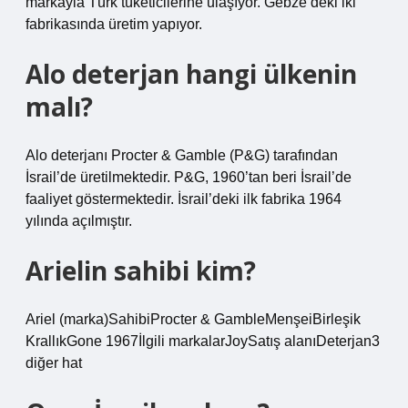
markayla Türk tüketicilerine ulaşıyor. Gebze’deki iki
fabrikasında üretim yapıyor.
Alo deterjan hangi ülkenin
malı?
Alo deterjanı Procter & Gamble (P&G) tarafından
İsrail’de üretilmektedir. P&G, 1960’tan beri İsrail’de
faaliyet göstermektedir. İsrail’deki ilk fabrika 1964
yılında açılmıştır.
Arielin sahibi kim?
Ariel (marka)SahibiProcter & GambleMenşeiBirleşik
KrallıkGone 1967İlgili markalarJoySatış alanıDeterjan3
diğer hat