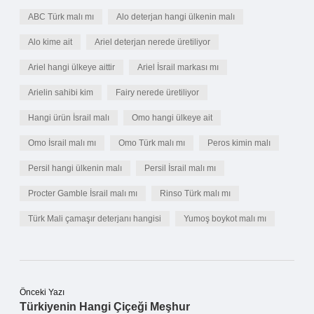
ABC Türk malı mı
Alo deterjan hangi ülkenin malı
Alo kime ait
Ariel deterjan nerede üretiliyor
Ariel hangi ülkeye aittir
Ariel İsrail markası mı
Arielin sahibi kim
Fairy nerede üretiliyor
Hangi ürün İsrail malı
Omo hangi ülkeye ait
Omo İsrail malı mı
Omo Türk malı mı
Peros kimin malı
Persil hangi ülkenin malı
Persil İsrail malı mı
Procter Gamble İsrail malı mı
Rinso Türk malı mı
Türk Mali çamaşır deterjanı hangisi
Yumoş boykot malı mı
Önceki Yazı
Türkiyenin Hangi Çiçeği Meşhur