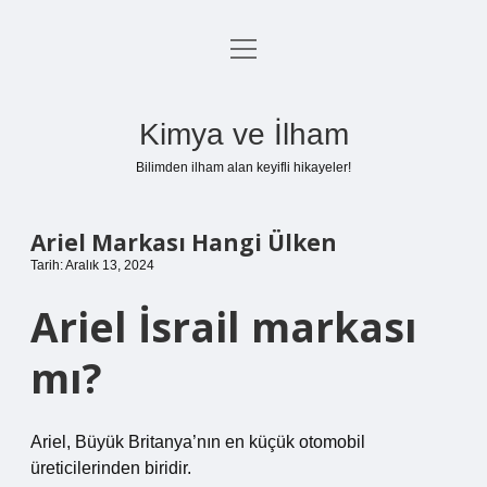
menüyü
Anasayfa
aç
Gizlilik Politikası
Kimya ve İlham
Yasal Uyarı
Bilimden ilham alan keyifli hikayeler!
Hakkımızda
Ariel Markası Hangi Ülken
Tarih: Aralık 13, 2024
Ariel İsrail markası
mı?
Ariel, Büyük Britanya’nın en küçük otomobil
üreticilerinden biridir.