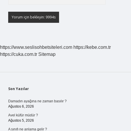
https://www.seslisohbetsiteleri.com
https://kebe.com.tr
https://cuka.com.tr
Sitemap
Sidebar
Son Yazılar
Damadın ayağına ne zaman basılır ?
Ağustos 6, 2026
Avel küfür müdür ?
Ağustos 5, 2026
A sınıfı ne anlama gelir ?