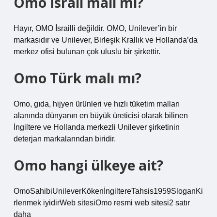
Omo İsrail malı mı?
Hayır, OMO İsrailli değildir. OMO, Unilever’in bir
markasıdır ve Unilever, Birleşik Krallık ve Hollanda’da
merkez ofisi bulunan çok uluslu bir şirkettir.
Omo Türk malı mı?
Omo, gıda, hijyen ürünleri ve hızlı tüketim malları
alanında dünyanın en büyük üreticisi olarak bilinen
İngiltere ve Hollanda merkezli Unilever şirketinin
deterjan markalarından biridir.
Omo hangi ülkeye ait?
OmoSahibiUnileverKökenİngiltereTahsis1959SloganKi
rlenmek iyidirWeb sitesiOmo resmi web sitesi2 satır
daha