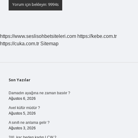
https://www.seslisohbetsiteleri.com
https://kebe.com.tr
https://cuka.com.tr
Sitemap
Sidebar
Son Yazılar
Damadın ayağına ne zaman basılır ?
Ağustos 6, 2026
Avel küfür müdür ?
Ağustos 5, 2026
A sınıfı ne anlama gelir ?
Ağustos 3, 2026
3XL kaç beden kadın LCW ?