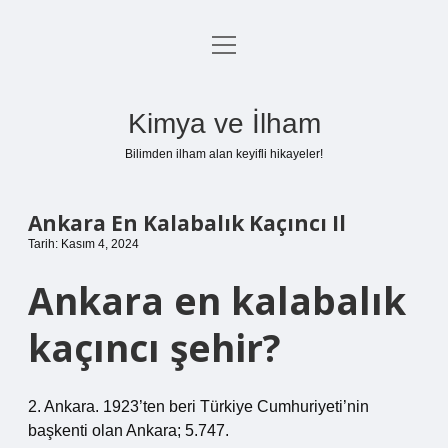
menüyü
Anasayfa
aç
Gizlilik Politikası
Kimya ve İlham
Yasal Uyarı
Bilimden ilham alan keyifli hikayeler!
Hakkımızda
Ankara En Kalabalık Kaçıncı Il
Tarih: Kasım 4, 2024
Ankara en kalabalık
kaçıncı şehir?
2. Ankara. 1923’ten beri Türkiye Cumhuriyeti’nin
başkenti olan Ankara; 5.747.