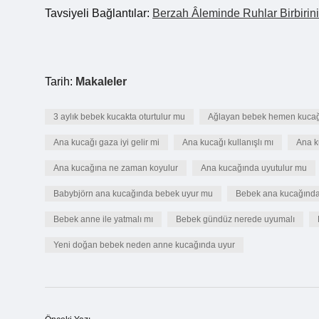
Tavsiyeli Bağlantılar:
Berzah Âleminde Ruhlar Birbirin
Tarih:
Makaleler
3 aylık bebek kucakta oturtulur mu
Ağlayan bebek hemen kucağa
Ana kucağı gaza iyi gelir mi
Ana kucağı kullanışlı mı
Ana k
Ana kucağına ne zaman koyulur
Ana kucağında uyutulur mu
Babybjörn ana kucağında bebek uyur mu
Bebek ana kucağında
Bebek anne ile yatmalı mı
Bebek gündüz nerede uyumalı
Yeni doğan bebek neden anne kucağında uyur