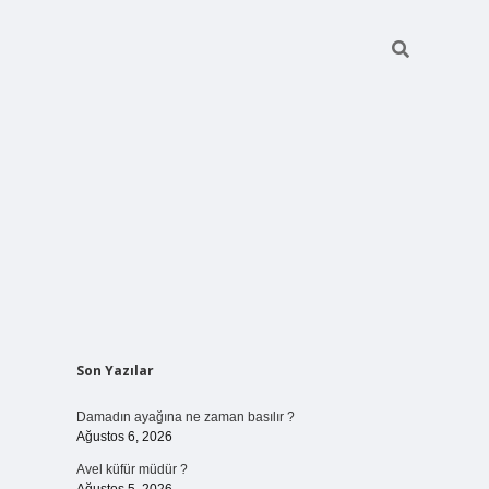
Sidebar
Son Yazılar
betci giriş
Damadın ayağına ne zaman basılır ?
Ağustos 6, 2026
Avel küfür müdür ?