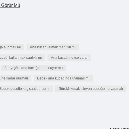
i Görür Mü
 alınmalı mı
Ana kucağı almak mantıklı mı
ucağı kullanmak sağlıklı mı
Ana kucağı ne işe yarar
Babybjörn ana kucağı bebek uyur mu
 ne kadar durmalı
Bebek ana kucağında uyumalı mı
Bebek pusette kaç saat durabilir
Sürekli kucak isteyen bebeğe ne yapmalı