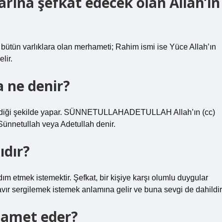
rına şefkat edecek olan Allah’ın
bütün varlıklara olan merhameti; Rahim ismi ise Yüce Allah’ın
lir.
a ne denir?
ilediği şekilde yapar. SÜNNETULLAHADETULLAH Allah’ın (cc)
ünnetullah veya Adetullah denir.
ıdır?
dım etmek istemektir. Şefkat, bir kişiye karşı olumlu duygular
tavır sergilemek istemek anlamına gelir ve buna sevgi de dahildir
hamet eder?