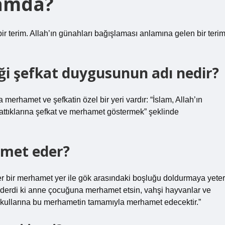
lamda?
r terim. Allah’ın günahları bağışlaması anlamına gelen bir terim
iği şefkat duygusunun adı nedir?
 merhamet ve şefkatin özel bir yeri vardır: “İslam, Allah’ın
attıklarına şefkat ve merhamet göstermek” şeklinde
amet eder?
er bir merhamet yer ile gök arasındaki boşluğu doldurmaya yeter
derdi ki anne çocuğuna merhamet etsin, vahşi hayvanlar ve
e kullarına bu merhametin tamamıyla merhamet edecektir.”