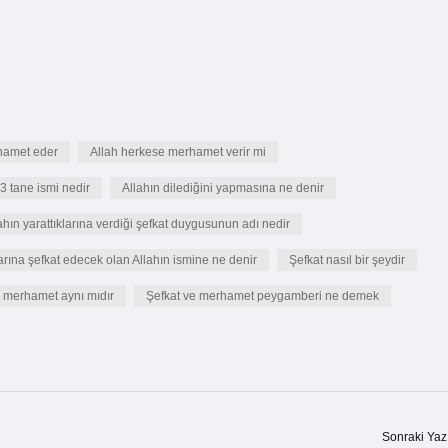
rhamet eder
Allah herkese merhamet verir mi
 3 tane ismi nedir
Allahın dilediğini yapmasına ne denir
ahın yarattıklarına verdiği şefkat duygusunun adı nedir
rına şefkat edecek olan Allahın ismine ne denir
Şefkat nasıl bir şeydir
e merhamet aynı mıdır
Şefkat ve merhamet peygamberi ne demek
Sonraki Yaz