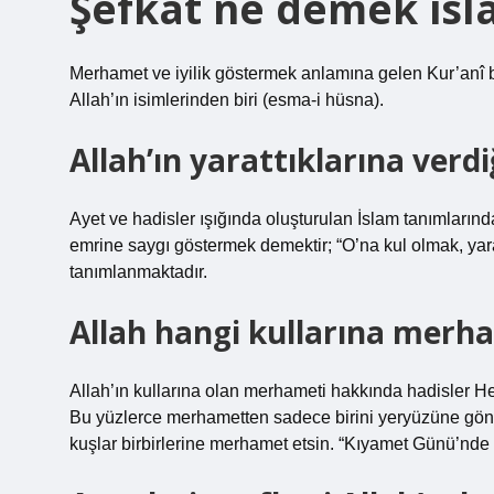
Şefkat ne demek is
Merhamet ve iyilik göstermek anlamına gelen Kur’anî bi
Allah’ın isimlerinden biri (esma-i hüsna).
Allah’ın yarattıklarına verd
Ayet ve hadisler ışığında oluşturulan İslam tanımlarında
emrine saygı göstermek demektir; “O’na kul olmak, yar
tanımlanmaktadır.
Allah hangi kullarına merh
Allah’ın kullarına olan merhameti hakkında hadisler H
Bu yüzlerce merhametten sadece birini yeryüzüne gön
kuşlar birbirlerine merhamet etsin. “Kıyamet Günü’nd