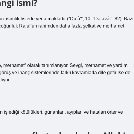
angi ismi?
z isimlik listede yer almaktadır (“Du’â'”, 10; “Da’avât”, 82). Bazı
, çoğunluk Ra’uf’un rahimden daha fazla şefkat ve merhamet
e, merhamet” olarak tanımlanıyor. Sevgi, merhamet ve yardım
örüş ve inanç sistemlerinde farklı kavramlarla dile getirilse de,
iyor.
işlediği kötülükleri, günahları, ayıpları ve hataları örter ve