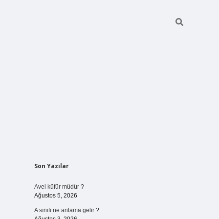
Sidebar
Son Yazılar
betci giriş
Avel küfür müdür ?
Ağustos 5, 2026
A sınıfı ne anlama gelir ?