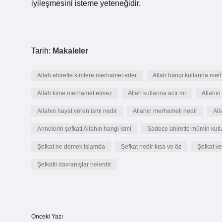
iyileşmesini isteme yeteneğidir.
Tarih:
Makaleler
Allah ahirette kimlere merhamet eder
Allah hangi kullarına me
Allah kime merhamet etmez
Allah kullarına acır mı
Allahın
Allahın hayat veren ismi nedir
Allahın merhameti nedir
All
Annelerin şefkati Allahın hangi ismi
Sadece ahirette mümin kulla
Şefkat ne demek islamda
Şefkat nedir kısa ve öz
Şefkat v
Şefkatli davranışlar nelerdir
Önceki Yazı