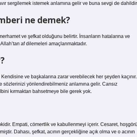
tavır sergilemek istemek anlamına gelir ve buna sevgi de dahildir
mberi ne demek?
n merhamet ve şefkat olduğunu belirtir. İnsanların hatalarına ve
in Allah’tan af dilemeleri amaçlanmaktadır.
r?
şır. Kendisine ve başkalarına zarar verebilecek her şeyden kaçınır.
ve sözlerinizi yönlendirebilmeniz anlamına gelir. Cansız
albini kırmaktan bahsetmeye bile gerek yok.
pkidir. Empati, cömertlik ve kabullenmeyi içerir. Cesaret, hoşgör
nmiştir. Dahası, şefkat, acının gerçekliğine açık olma ve o acının