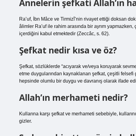
Annelerin şefkati Allah’ın h
Ra’uf, İbn Mâce ve Tirmizî’nin rivayet ettiği doksan doku
âlimler Ra’uf ile rahim arasında bir ayrım yapmazken
içerdiğini kabul etmektedir (Zeccâc, s. 62).
Şefkat nedir kısa ve öz?
Şefkat, sözlüklerde “acıyarak ve/veya koruyarak sevm
etme duygularından kaynaklanan şefkat, çeşitli felsefi g
hepsinde olumlu bir duygu ve davranış olarak ifade edil
Allah’ın merhameti nedir?
Kullarına karşı şefkat ve merhameti sebebiyle, kullarının 
gizler.