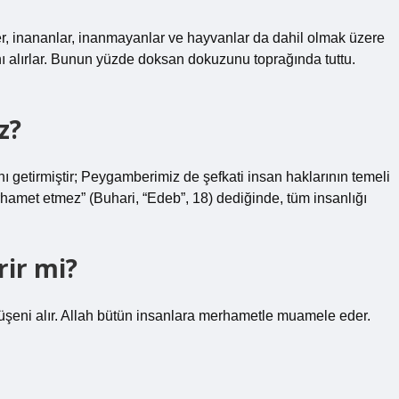
ler, inananlar, inanmayanlar ve hayvanlar da dahil olmak üzere
ı alırlar. Bunun yüzde doksan dokuzunu toprağında tuttu.
z?
ını getirmiştir; Peygamberimiz de şefkati insan haklarının temeli
hamet etmez” (Buhari, “Edeb”, 18) dediğinde, tüm insanlığı
ir mi?
üşeni alır. Allah bütün insanlara merhametle muamele eder.