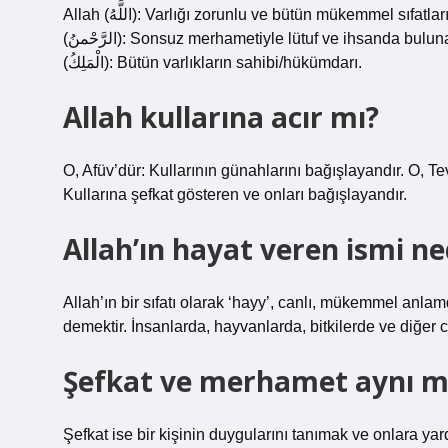
Allah (اللَّهُ): Varlığı zorunlu ve bütün mükemmel sıfatları kuşatan tek yaratıcının, hakiki Tanrı’nın özel ismidir. er-Rahman
(الرَّحْمنُ): Sonsuz merhametiyle lütuf ve ihsanda bulunan. er-Rahîm (الرَّحِيمُ): Her şeyi rahmetiyle kuşatan. el-Malik
(الْمَلِكُ): Bütün varlıkların sahibi/hükümdarı.
Allah kullarına acır mı?
O, Afüv’dür: Kullarının günahlarını bağışlayandır. O, Tev
Kullarına şefkat gösteren ve onları bağışlayandır.
Allah’ın hayat veren ismi ne
Allah’ın bir sıfatı olarak ‘hayy’, canlı, mükemmel anla
demektir. İnsanlarda, hayvanlarda, bitkilerde ve diğer c
Şefkat ve merhamet aynı m
Şefkat ise bir kişinin duygularını tanımak ve onlara yar