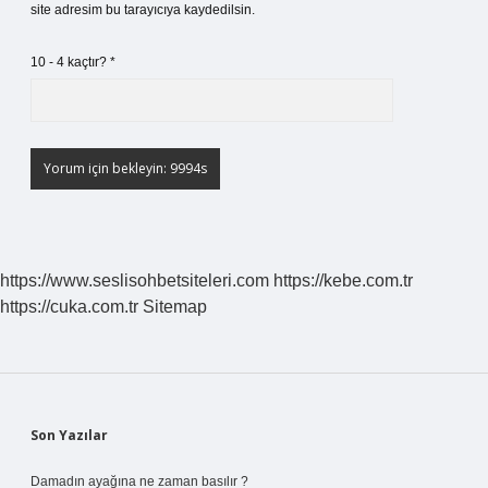
site adresim bu tarayıcıya kaydedilsin.
10 - 4 kaçtır?
*
https://www.seslisohbetsiteleri.com
https://kebe.com.tr
https://cuka.com.tr
Sitemap
Sidebar
Son Yazılar
Damadın ayağına ne zaman basılır ?