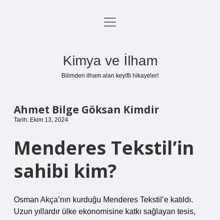
menüyü
Anasayfa
aç
Gizlilik Politikası
Kimya ve İlham
Yasal Uyarı
Bilimden ilham alan keyifli hikayeler!
Hakkımızda
Ahmet Bilge Göksan Kimdir
Tarih: Ekim 13, 2024
Menderes Tekstil’in
sahibi kim?
Osman Akça’nın kurduğu Menderes Tekstil’e katıldı.
Uzun yıllardır ülke ekonomisine katkı sağlayan tesis,