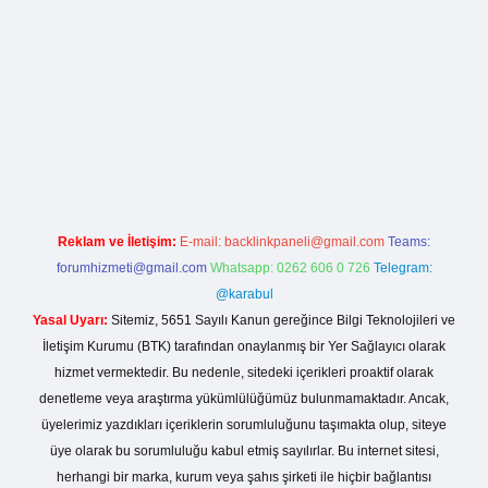
etci giriş
Reklam ve İletişim:
E-mail:
backlinkpaneli@gmail.com
Teams:
forumhizmeti@gmail.com
Whatsapp: 0262 606 0 726
Telegram:
@karabul
Yasal Uyarı:
Sitemiz, 5651 Sayılı Kanun gereğince Bilgi Teknolojileri ve
İletişim Kurumu (BTK) tarafından onaylanmış bir Yer Sağlayıcı olarak
hizmet vermektedir. Bu nedenle, sitedeki içerikleri proaktif olarak
denetleme veya araştırma yükümlülüğümüz bulunmamaktadır. Ancak,
üyelerimiz yazdıkları içeriklerin sorumluluğunu taşımakta olup, siteye
üye olarak bu sorumluluğu kabul etmiş sayılırlar. Bu internet sitesi,
herhangi bir marka, kurum veya şahıs şirketi ile hiçbir bağlantısı