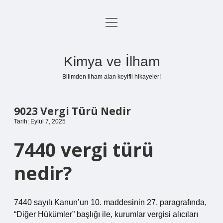
menüyü
Anasayfa
aç
Gizlilik Politikası
Kimya ve İlham
Yasal Uyarı
Bilimden ilham alan keyifli hikayeler!
Hakkımızda
9023 Vergi Türü Nedir
Tarih: Eylül 7, 2025
7440 vergi türü
nedir?
7440 sayılı Kanun’un 10. maddesinin 27. paragrafında,
“Diğer Hükümler” başlığı ile, kurumlar vergisi alıcıları