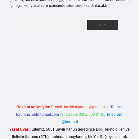
içerikleri,
backlinkpanelicomtr@gmail.com
adresine bildirmeniz halinde,
ilgili içerikler yasal süre içerisinde sitemizden kaldırılacaktır.
Arama
i giriş
Reklam ve İletişim:
E-mail:
backlinkpaneli@gmail.com
Teams:
forumhizmeti@gmail.com
Whatsapp: 0262 606 0 726
Telegram:
@karabul
Yasal Uyarı:
Sitemiz, 5651 Sayılı Kanun gereğince Bilgi Teknolojileri ve
İletişim Kurumu (BTK) tarafından onaylanmış bir Yer Sağlayıcı olarak