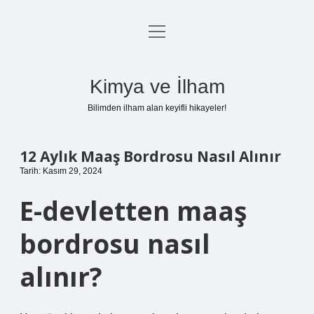
menüyü
Anasayfa
aç
Gizlilik Politikası
Kimya ve İlham
Yasal Uyarı
Bilimden ilham alan keyifli hikayeler!
Hakkımızda
12 Aylık Maaş Bordrosu Nasıl Alınır
Tarih: Kasım 29, 2024
E-devletten maaş
bordrosu nasıl
alınır?