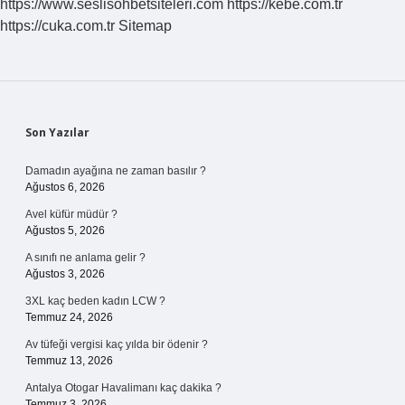
https://www.seslisohbetsiteleri.com
https://kebe.com.tr
https://cuka.com.tr
Sitemap
Sidebar
Son Yazılar
Damadın ayağına ne zaman basılır ?
Ağustos 6, 2026
Avel küfür müdür ?
Ağustos 5, 2026
A sınıfı ne anlama gelir ?
Ağustos 3, 2026
3XL kaç beden kadın LCW ?
Temmuz 24, 2026
Av tüfeği vergisi kaç yılda bir ödenir ?
Temmuz 13, 2026
Antalya Otogar Havalimanı kaç dakika ?
Temmuz 3, 2026