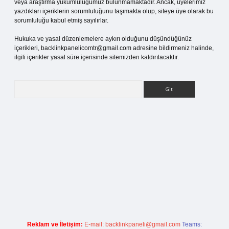
veya araştırma yükümlülüğümüz bulunmamaktadır. Ancak, üyelerimiz
yazdıkları içeriklerin sorumluluğunu taşımakta olup, siteye üye olarak bu
sorumluluğu kabul etmiş sayılırlar.
Hukuka ve yasal düzenlemelere aykırı olduğunu düşündüğünüz
içerikleri,
backlinkpanelicomtr@gmail.com
adresine bildirmeniz halinde,
ilgili içerikler yasal süre içerisinde sitemizden kaldırılacaktır.
Arama
tci giriş
Reklam ve İletişim:
E-mail:
backlinkpaneli@gmail.com
Teams: