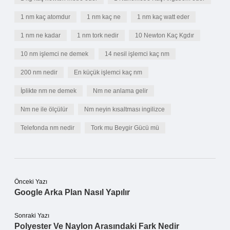
1 nm kaç atomdur
1 nm kaç ne
1 nm kaç watt eder
1 nm ne kadar
1 nm tork nedir
10 Newton Kaç Kgdır
10 nm işlemci ne demek
14 nesil işlemci kaç nm
200 nm nedir
En küçük işlemci kaç nm
İplikte nm ne demek
Nm ne anlama gelir
Nm ne ile ölçülür
Nm neyin kısaltması ingilizce
Telefonda nm nedir
Tork mu Beygir Gücü mü
Önceki Yazı
Google Arka Plan Nasıl Yapılır
Sonraki Yazı
Polyester Ve Naylon Arasındaki Fark Nedir