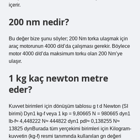
içerir.
200 nm nedir?
Bu değer bize şunu söyler; 200 Nm torka ulaşmak için
araç motorunun 4000 d/d’da çalışması gerekir. Böylece
motor 4000 d/d’da maksimum torku olan 200 Nm’ye
ulaşır.
1 kg kaç newton metre
eder?
Kuvvet birimleri için dönüşüm tablosu g t d Newton (SI
birimi) Dyn1 kg-f veya 1 kp = 9,80665 N = 980665 dyn1
lb-f≈ 4,448222 N≈ 444822 dyn1 pdl≈ 0,138255 N≈
13825 dynBurada tüm yerçekimi birimleri için Kilogram-
kuvvetin (kg-f) resmi tanımında kullanılan gn değeri