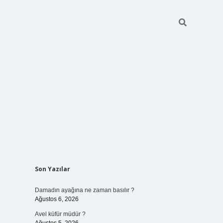
Sidebar
Son Yazılar
betci giriş
Damadın ayağına ne zaman basılır ?
Ağustos 6, 2026
Avel küfür müdür ?