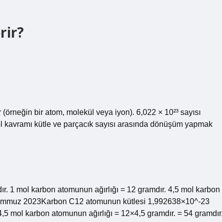
rir?
 (örneğin bir atom, molekül veya iyon). 6,022 × 10²³ sayısı
Mol kavramı kütle ve parçacık sayısı arasında dönüşüm yapmak
 1 mol karbon atomunun ağırlığı = 12 gramdır. 4,5 mol karbon
8 Temmuz 2023Karbon C12 atomunun kütlesi 1,992638×10^-23
4,5 mol karbon atomunun ağırlığı = 12×4,5 gramdır. = 54 gramdır