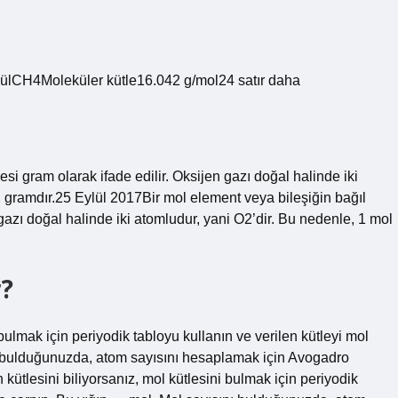
ülCH4Moleküler kütle16.042 g/mol24 satır daha
 gram olarak ifade edilir. Oksijen gazı doğal halinde iki
2 gramdır.25 Eylül 2017Bir mol element veya bileşiğin bağıl
zı doğal halinde iki atomludur, yani O2’dir. Bu nedenle, 1 mol
r?
 bulmak için periyodik tabloyu kullanın ve verilen kütleyi mol
ını bulduğunuzda, atom sayısını hesaplamak için Avogadro
kütlesini biliyorsanız, mol kütlesini bulmak için periyodik