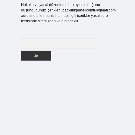
Hukuka ve yasal düzenlemelere aykırı olduğunu
düşündüğünüz içerikleri,
backlinkpanelicomtr@gmail.com
adresine bildirmeniz halinde, ilgili içerikler yasal süre
içerisinde sitemizden kaldırılacaktır.
Arama
.