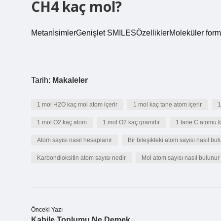
CH4 kaç mol?
MetanİsimlerGenişlet SMILESÖzelliklerMoleküler form
Tarih:
Makaleler
1 mol H2O kaç mol atom içerir
1 mol kaç tane atom içerir
1
1 mol O2 kaç atom
1 mol O2 kaç gramdır
1 tane C atomu 
Atom sayısı nasıl hesaplanır
Bir bileşikteki atom sayısı nasıl bu
Karbondioksitin atom sayısı nedir
Mol atom sayısı nasıl bulunur
Önceki Yazı
Kabile Toplumu Ne Demek