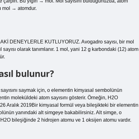
iyle çarpın. Bu yığın → mol. Mol sayısını bulduğunuzda, atom
Bu mol → atomdur.
 DENEYLERLE KUTLUYORUZ. Avogadro sayısı, bir mol
l sayısı olarak tanımlanır. 1 mol, yani 12 g karbondaki (12) atom
ür.
nasıl bulunur?
om sayısını saymak için, o elementin kimyasal sembolünün
mentin moleküldeki atom sayısını gösterir. Örneğin, H2O
26 Aralık 2019Bir kimyasal formül veya bileşikteki bir elementin
ünün yanındaki alt simgeye bakabilirsiniz. Alt simge, o
 H2O bileşiğinde 2 hidrojen atomu ve 1 oksijen atomu vardır.