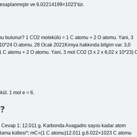
hesaplanmıştır ve 6.02214199×1023’tür.
mu bulunur? 1 CO2 molekülü = 1 C atomu + 2 O atomu. Yani, 3
x 10*24 O atomu. 28 Ocak 2021Kimya hakkında bilgim var. 3,0
C atomu + 2 O atomu. Yani, 3 mol CO2 (3 x 2 x 6,02 x 10*23) 
ül. 1 mol e = 6.
r?
r? Cevap 1: 12.011 g. Karbonda Avagadro sayısı kadar atom
alama kütlesi*; mC=(1 C atomu)12.011 g.6.022×1023 C atomu