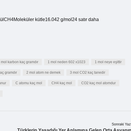
ülCH4Moleküler kütle16.042 g/mol24 satır daha
 mol karbon kaç gramdır
1 mol neden 602 x1023
1 mol neye eşittir
kaç gramdır
2 mol atom ne demek
3 mol CO2 kaç tanedir
lunur
C atomu kaç mol
CH4 kaç mol
CO2 kaç mol atomdur
Sonraki Yaz
Türklerin Yaşadığı Yer Anlamına Gelen Orta Asyanı