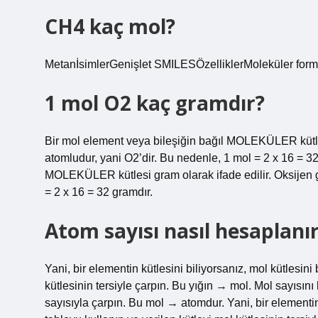
CH4 kaç mol?
MetanİsimlerGenişlet SMILESÖzelliklerMoleküler form
1 mol O2 kaç gramdır?
Bir mol element veya bileşiğin bağıl MOLEKÜLER kütlesi
atomludur, yani O2’dir. Bu nedenle, 1 mol = 2 x 16 = 3
MOLEKÜLER kütlesi gram olarak ifade edilir. Oksijen ga
= 2 x 16 = 32 gramdır.
Atom sayısı nasıl hesaplanı
Yani, bir elementin kütlesini biliyorsanız, mol kütlesini
kütlesinin tersiyle çarpın. Bu yığın → mol. Mol sayıs
sayısıyla çarpın. Bu mol → atomdur. Yani, bir elementin 