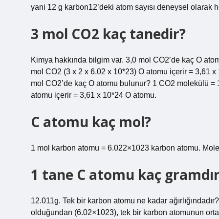
yani 12 g karbon12’deki atom sayısı deneysel olarak 
3 mol CO2 kaç tanedir?
Kimya hakkında bilgim var. 3,0 mol CO2’de kaç O ato
mol CO2 (3 x 2 x 6,02 x 10*23) O atomu içerir = 3,61 
mol CO2’de kaç O atomu bulunur? 1 CO2 molekülü = 1 
atomu içerir = 3,61 x 10*24 O atomu.
C atomu kaç mol?
1 mol karbon atomu = 6.022×1023 karbon atomu. Molek
1 tane C atomu kaç gramdı
12.011g. Tek bir karbon atomu ne kadar ağırlığındadı
olduğundan (6.02×1023), tek bir karbon atomunun ort