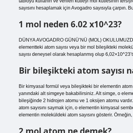
tabloyu kullanın ve verilen kütleyi mol kütlesinin ters
sayısını hesaplamak için Avogadro sayısıyla çarpın. 
1 mol neden 6.02 x10^23?
DÜNYA AVOGADRO GÜNÜ’NÜ (MOL) OKULUMUZDAKİ
elementteki atom sayısı veya bir mol bileşikteki molekü
sayısı deneysel olarak hesaplanmış olup 6,02×10^23’t
Bir bileşikteki atom sayısı 
Bir kimyasal formül veya bileşikteki bir elementin at
yanındaki alt simgeye bakabilirsiniz. Alt simge, o ele
bileşiğinde 2 hidrojen atomu ve 1 oksijen atomu vardır.
atom sayısını saymak için, o elementin kimyasal sembol
elementin moleküldeki atom sayısını gösterir. Örneğin,
2 mol atom ne demek?