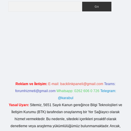
Arama
ş
Reklam ve İletişim:
E-mail:
backlinkpaneli@gmail.com
Teams:
forumhizmeti@gmail.com
Whatsapp: 0262 606 0 726
Telegram:
@karabul
Yasal Uyarı:
Sitemiz, 5651 Sayılı Kanun gereğince Bilgi Teknolojileri ve
İletişim Kurumu (BTK) tarafından onaylanmış bir Yer Sağlayıcı olarak
hizmet vermektedir. Bu nedenle, sitedeki içerikleri proaktif olarak
denetleme veya araştırma yükümlülüğümüz bulunmamaktadır. Ancak,