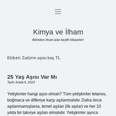
menüyü
Anasayfa
aç
Gizlilik Politikası
Kimya ve İlham
Yasal Uyarı
Bilimden ilham alan keyifli hikayeler!
Hakkımızda
Etiket:
Zatürre aşısı kaç TL
25 Yaş Aşısı Var Mı
Tarih: Aralık 6, 2024
Yetişkinler hangi aşısı olmalı? Tüm yetişkinler tetanos,
boğmaca ve difteriye karşı aşılanmalıdır. Daha önce
aşılanmamışlarsa, temel aşıları (ilk aşılar) ve her 10
yılda bir takviye aşıları olmalıdır. Yetişkinler ayrıca