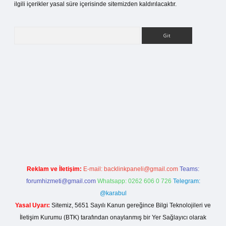
ilgili içerikler yasal süre içerisinde sitemizden kaldırılacaktır.
Arama
etci giriş
Reklam ve İletişim:
E-mail:
backlinkpaneli@gmail.com
Teams:
forumhizmeti@gmail.com
Whatsapp: 0262 606 0 726
Telegram:
@karabul
Yasal Uyarı:
Sitemiz, 5651 Sayılı Kanun gereğince Bilgi Teknolojileri ve
İletişim Kurumu (BTK) tarafından onaylanmış bir Yer Sağlayıcı olarak