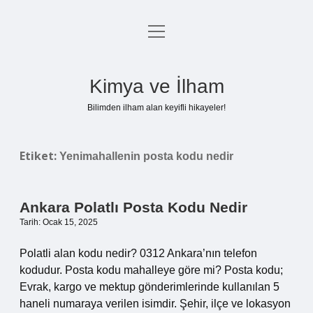
menüyü
Anasayfa
aç
Gizlilik Politikası
Kimya ve İlham
Yasal Uyarı
Bilimden ilham alan keyifli hikayeler!
Hakkımızda
Etiket:
Yenimahallenin posta kodu nedir
Ankara Polatlı Posta Kodu Nedir
Tarih: Ocak 15, 2025
Polatli alan kodu nedir? 0312 Ankara’nın telefon
kodudur. Posta kodu mahalleye göre mi? Posta kodu;
Evrak, kargo ve mektup gönderimlerinde kullanılan 5
haneli numaraya verilen isimdir. Şehir, ilçe ve lokasyon