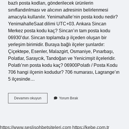
bazlı posta kodları, gönderilecek ürünlerin
sınıflandırılması ve alıcının adresinin belirlenmesi
amacıyla kullanılır. Yenimahalle’nin posta kodu nedir?
YenimahalleSaat dilimi UTC+03. Ankara Sincan
Merkez posta kodu kaç? Sincan’ın tam posta kodu
06930’dur. Sincan toplamda p ilçeden oluşan bir
yerleşim birimidir. Buraya bağlı ilçeler şunlardır:
Çiçektepe, Esenler, Malazgirt, Osmaniye, Pınarbaşı,
Polatlar, Saraycık, Tandoğan ve Yenicimşit ilçeleridir.
Polatlı’nın posta kodu kaç? 06900Polatlı / Posta Kodu
706 hangi ilçenin kodudur? 706 numarası, Lagrange’ın
5 ilçesinde…
Ankara
Devamını okuyun
Yorum Bırak
Polatlı
Posta
Kodu
Nedir
https://www.seslisohbetsiteleri.com
https://kebe.com.tr