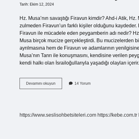
Tarih: Ekim 12, 2024
Hz. Musa’nın savaştığı Firavun kimdir? Ahd-i Atik, Hz. 
zulmeden Firavun’un farklı kişiler olduğunu kaydeder
Firavun ile mücadele eden peygamberin adı nedir? Hz
Musa birçok mucize gerçekleştirdi. Bu mucizelerden bi
ayrılmasına hem de Firavun ve adamlarının yenilgisine
Musa’nın Tanrı ile konuşmasını, kendisine verilen peyg
kendi halkı olan İsrailoğullarıyla yaşadığı olayları içe
Hz
Devamını okuyun
14 Yorum
Mûsâ
Ile
Savaşan
Firavun
Kimdir
https://www.seslisohbetsiteleri.com
https://kebe.com.tr