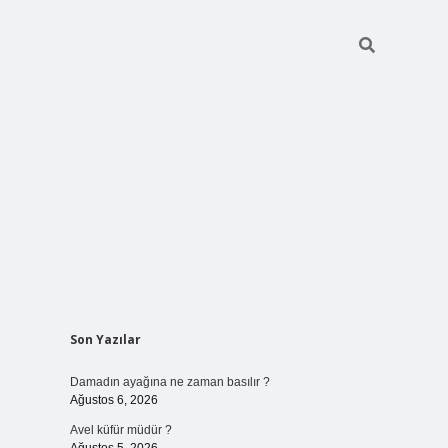
Sidebar
Son Yazılar
betci giriş
Damadın ayağına ne zaman basılır ?
Ağustos 6, 2026
Avel küfür müdür ?