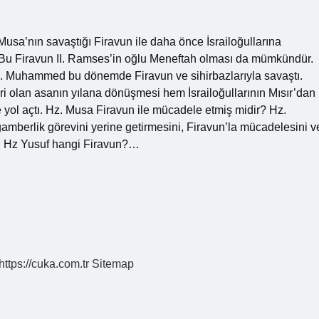
Musa’nın savaştığı Firavun ile daha önce İsrailoğullarına
. Bu Firavun II. Ramses’in oğlu Meneftah olması da mümkündür.
. Muhammed bu dönemde Firavun ve sihirbazlarıyla savaştı.
ri olan asanın yılana dönüşmesi hem İsrailoğullarının Mısır’dan
 yol açtı. Hz. Musa Firavun ile mücadele etmiş midir? Hz.
amberlik görevini yerine getirmesini, Firavun’la mücadelesini v
rir. Hz Yusuf hangi Firavun?…
https://cuka.com.tr
Sitemap