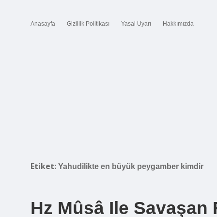
Anasayfa
Gizlilik Politikası
Yasal Uyarı
Hakkımızda
Etiket:
Yahudilikte en büyük peygamber kimdir
Hz Mûsâ Ile Savaşan 