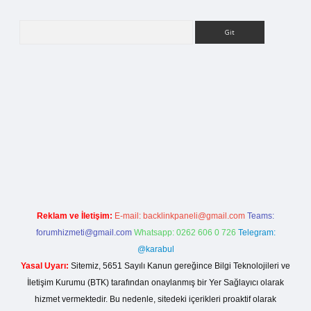
Arama
betci giriş
Reklam ve İletişim:
E-mail:
backlinkpaneli@gmail.com
Teams:
forumhizmeti@gmail.com
Whatsapp: 0262 606 0 726
Telegram:
@karabul
Yasal Uyarı:
Sitemiz, 5651 Sayılı Kanun gereğince Bilgi Teknolojileri ve
İletişim Kurumu (BTK) tarafından onaylanmış bir Yer Sağlayıcı olarak
hizmet vermektedir. Bu nedenle, sitedeki içerikleri proaktif olarak