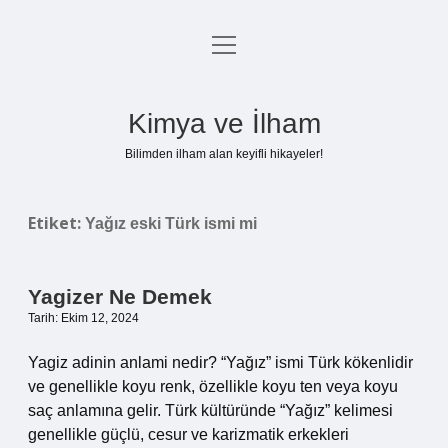
menüyü
Anasayfa
aç
Gizlilik Politikası
Kimya ve İlham
Yasal Uyarı
Bilimden ilham alan keyifli hikayeler!
Hakkımızda
Etiket:
Yağız eski Türk ismi mi
Yagizer Ne Demek
Tarih: Ekim 12, 2024
Yagiz adinin anlami nedir? “Yağız” ismi Türk kökenlidir
ve genellikle koyu renk, özellikle koyu ten veya koyu
saç anlamına gelir. Türk kültüründe “Yağız” kelimesi
genellikle güçlü, cesur ve karizmatik erkekleri