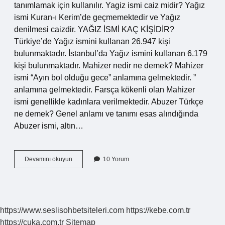
tanımlamak için kullanılır. Yagiz ismi caiz midir? Yağız
ismi Kuran-ı Kerim’de geçmemektedir ve Yağız
denilmesi caizdir. YAĞIZ İSMİ KAÇ KİŞİDİR?
Türkiye’de Yağız ismini kullanan 26.947 kişi
bulunmaktadır. İstanbul’da Yağız ismini kullanan 6.179
kişi bulunmaktadır. Mahizer nedir ne demek? Mahizer
ismi “Ayın bol olduğu gece” anlamına gelmektedir. ”
anlamına gelmektedir. Farsça kökenli olan Mahizer
ismi genellikle kadınlara verilmektedir. Abuzer Türkçe
ne demek? Genel anlamı ve tanımı esas alındığında
Abuzer ismi, altın…
Yagizer
Devamını okuyun
10 Yorum
Ne
Demek
https://www.seslisohbetsiteleri.com
https://kebe.com.tr
https://cuka.com.tr
Sitemap