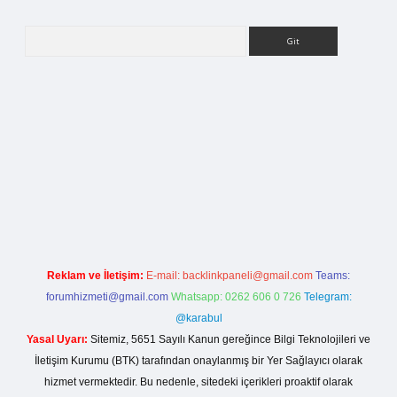
Arama
etci giriş
Reklam ve İletişim:
E-mail:
backlinkpaneli@gmail.com
Teams:
forumhizmeti@gmail.com
Whatsapp: 0262 606 0 726
Telegram:
@karabul
Yasal Uyarı:
Sitemiz, 5651 Sayılı Kanun gereğince Bilgi Teknolojileri ve
İletişim Kurumu (BTK) tarafından onaylanmış bir Yer Sağlayıcı olarak
hizmet vermektedir. Bu nedenle, sitedeki içerikleri proaktif olarak