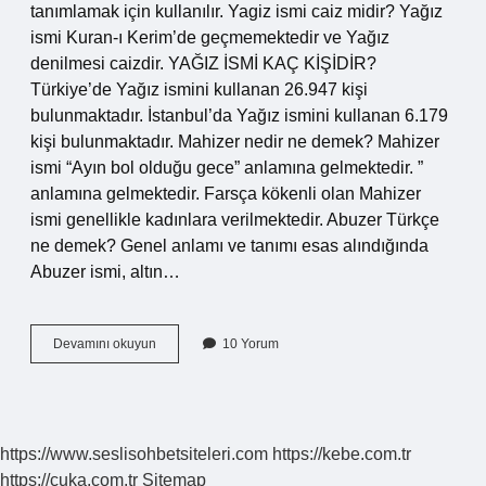
tanımlamak için kullanılır. Yagiz ismi caiz midir? Yağız
ismi Kuran-ı Kerim’de geçmemektedir ve Yağız
denilmesi caizdir. YAĞIZ İSMİ KAÇ KİŞİDİR?
Türkiye’de Yağız ismini kullanan 26.947 kişi
bulunmaktadır. İstanbul’da Yağız ismini kullanan 6.179
kişi bulunmaktadır. Mahizer nedir ne demek? Mahizer
ismi “Ayın bol olduğu gece” anlamına gelmektedir. ”
anlamına gelmektedir. Farsça kökenli olan Mahizer
ismi genellikle kadınlara verilmektedir. Abuzer Türkçe
ne demek? Genel anlamı ve tanımı esas alındığında
Abuzer ismi, altın…
Yagizer
Devamını okuyun
10 Yorum
Ne
Demek
https://www.seslisohbetsiteleri.com
https://kebe.com.tr
https://cuka.com.tr
Sitemap