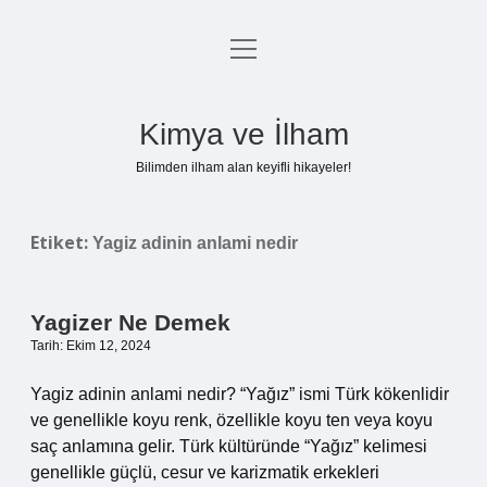
menüyü
Anasayfa
aç
Gizlilik Politikası
Kimya ve İlham
Yasal Uyarı
Bilimden ilham alan keyifli hikayeler!
Hakkımızda
Etiket:
Yagiz adinin anlami nedir
Yagizer Ne Demek
Tarih: Ekim 12, 2024
Yagiz adinin anlami nedir? “Yağız” ismi Türk kökenlidir
ve genellikle koyu renk, özellikle koyu ten veya koyu
saç anlamına gelir. Türk kültüründe “Yağız” kelimesi
genellikle güçlü, cesur ve karizmatik erkekleri