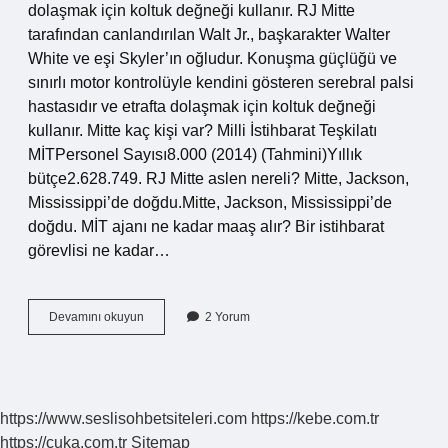
dolaşmak için koltuk değneği kullanır. RJ Mitte
tarafından canlandırılan Walt Jr., başkarakter Walter
White ve eşi Skyler’ın oğludur. Konuşma güçlüğü ve
sınırlı motor kontrolüyle kendini gösteren serebral palsi
hastasıdır ve etrafta dolaşmak için koltuk değneği
kullanır. Mitte kaç kişi var? Milli İstihbarat Teşkilatı
MİTPersonel Sayısı8.000 (2014) (Tahmini)Yıllık
bütçe2.628.749. RJ Mitte aslen nereli? Mitte, Jackson,
Mississippi’de doğdu.Mitte, Jackson, Mississippi’de
doğdu. MİT ajanı ne kadar maaş alır? Bir istihbarat
görevlisi ne kadar…
Rj
Devamını okuyun
2 Yorum
Mitte
Hastalığı
Ne
https://www.seslisohbetsiteleri.com
https://kebe.com.tr
https://cuka.com.tr
Sitemap