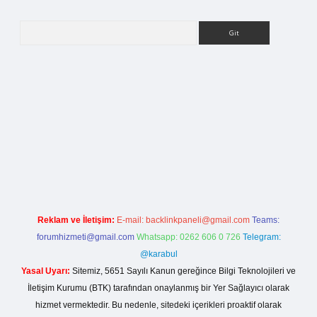
Arama
betci giriş
Reklam ve İletişim:
E-mail:
backlinkpaneli@gmail.com
Teams:
forumhizmeti@gmail.com
Whatsapp: 0262 606 0 726
Telegram:
@karabul
Yasal Uyarı:
Sitemiz, 5651 Sayılı Kanun gereğince Bilgi Teknolojileri ve
İletişim Kurumu (BTK) tarafından onaylanmış bir Yer Sağlayıcı olarak
hizmet vermektedir. Bu nedenle, sitedeki içerikleri proaktif olarak