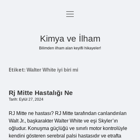
menüyü
Anasayfa
aç
Gizlilik Politikası
Kimya ve İlham
Yasal Uyarı
Bilimden ilham alan keyifli hikayeler!
Hakkımızda
Etiket:
Walter White iyi biri mi
Rj Mitte Hastalığı Ne
Tarih: Eylül 27, 2024
RJ Mitte ne hastası? RJ Mitte tarafından canlandırılan
Walt Jr., başkarakter Walter White ve eşi Skyler’ın
oğludur. Konuşma güçlüğü ve sınırlı motor kontrolüyle
kendini gösteren serebral palsi hastasıdır ve etrafta