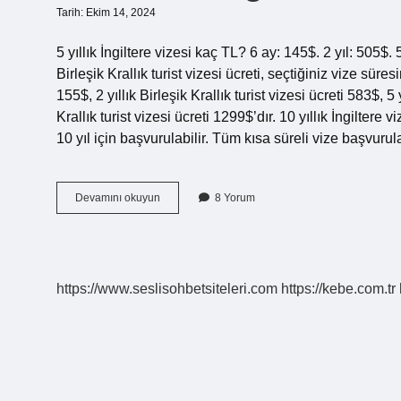
Tarih: Ekim 14, 2024
5 yıllık İngiltere vizesi kaç TL? 6 ay: 145$. 2 yıl: 505$.
Birleşik Krallık turist vizesi ücreti, seçtiğiniz vize süresi
155$, 2 yıllık Birleşik Krallık turist vizesi ücreti 583$, 5 
Krallık turist vizesi ücreti 1299$’dır. 10 yıllık İngiltere vi
10 yıl için başvurulabilir. Tüm kısa süreli vize başvuru
5
Devamını okuyun
8 Yorum
Senelik
İNgiltere
Vizesi
Ne
Kadar
https://www.seslisohbetsiteleri.com
https://kebe.com.tr