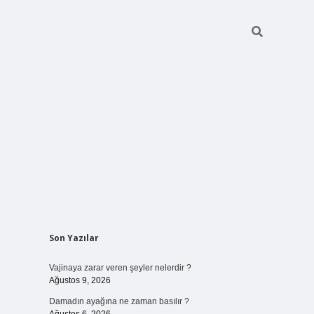
Sidebar
Son Yazılar
betci giriş
Vajinaya zarar veren şeyler nelerdir ?
Ağustos 9, 2026
Damadın ayağına ne zaman basılır ?