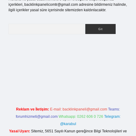
içerikleri,
backlinkpanelicomtr@gmail.com
adresine bildirmeniz halinde,
ilgili içerikler yasal süre içerisinde sitemizden kaldırılacaktır.
Arama
etci giriş
Reklam ve İletişim:
E-mail:
backlinkpaneli@gmail.com
Teams:
forumhizmeti@gmail.com
Whatsapp: 0262 606 0 726
Telegram:
@karabul
Yasal Uyarı:
Sitemiz, 5651 Sayılı Kanun gereğince Bilgi Teknolojileri ve