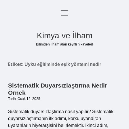
menüyü
Anasayfa
aç
Gizlilik Politikası
Kimya ve İlham
Yasal Uyarı
Bilimden ilham alan keyifli hikayeler!
Hakkımızda
Etiket:
Uyku eğitiminde eşik yöntemi nedir
Sistematik Duyarsızlaştırma Nedir
Örnek
Tarih: Ocak 12, 2025
Sistematik duyarsızlaştırma nasıl yapılır? Sistematik
duyarsızlaştırmanın ilk adımı, korku uyandıran
uyaranların hiyerarşisini belirlemektir. İkinci adım,