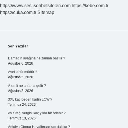
https://www.seslisohbetsiteleri.com
https://kebe.com.tr
https://cuka.com.tr
Sitemap
Sidebar
Son Yazılar
Damadın ayağına ne zaman basılır ?
Ağustos 6, 2026
Avel küfür müdür ?
Ağustos 5, 2026
A sınıfı ne anlama gelir ?
Ağustos 3, 2026
3XL kaç beden kadın LCW ?
Temmuz 24, 2026
Av tüfeği vergisi kaç yılda bir ödenir ?
Temmuz 13, 2026
Antalya Otogar Havalimanı kaç dakika ?