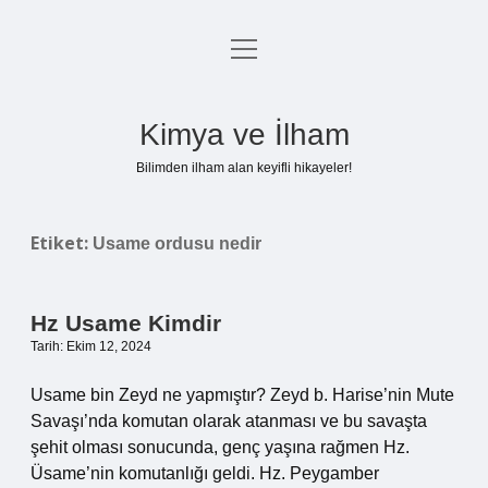
menüyü
Anasayfa
aç
Gizlilik Politikası
Kimya ve İlham
Yasal Uyarı
Bilimden ilham alan keyifli hikayeler!
Hakkımızda
Etiket:
Usame ordusu nedir
Hz Usame Kimdir
Tarih: Ekim 12, 2024
Usame bin Zeyd ne yapmıştır? Zeyd b. Harise’nin Mute
Savaşı’nda komutan olarak atanması ve bu savaşta
şehit olması sonucunda, genç yaşına rağmen Hz.
Üsame’nin komutanlığı geldi. Hz. Peygamber