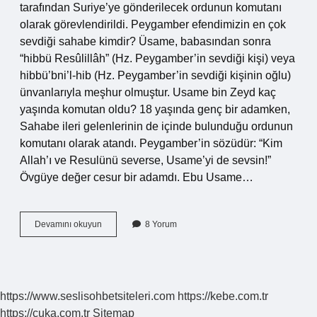
tarafından Suriye’ye gönderilecek ordunun komutanı
olarak görevlendirildi. Peygamber efendimizin en çok
sevdiği sahabe kimdir? Üsame, babasından sonra
“hibbü Resûlillâh” (Hz. Peygamber’in sevdiği kişi) veya
hibbü’bni’l-hib (Hz. Peygamber’in sevdiği kişinin oğlu)
ünvanlarıyla meşhur olmuştur. Usame bin Zeyd kaç
yaşında komutan oldu? 18 yaşında genç bir adamken,
Sahabe ileri gelenlerinin de içinde bulunduğu ordunun
komutanı olarak atandı. Peygamber’in sözüdür: “Kim
Allah’ı ve Resulünü severse, Usame’yi de sevsin!”
Övgüye değer cesur bir adamdı. Ebu Usame…
Hz
Devamını okuyun
8 Yorum
Usame
Kimdir
https://www.seslisohbetsiteleri.com
https://kebe.com.tr
https://cuka.com.tr
Sitemap