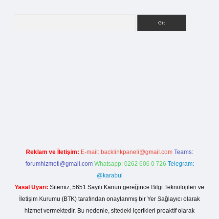
Arama
betci giriş
Reklam ve İletişim:
E-mail:
backlinkpaneli@gmail.com
Teams:
forumhizmeti@gmail.com
Whatsapp: 0262 606 0 726
Telegram:
@karabul
Yasal Uyarı:
Sitemiz, 5651 Sayılı Kanun gereğince Bilgi Teknolojileri ve
İletişim Kurumu (BTK) tarafından onaylanmış bir Yer Sağlayıcı olarak
hizmet vermektedir. Bu nedenle, sitedeki içerikleri proaktif olarak