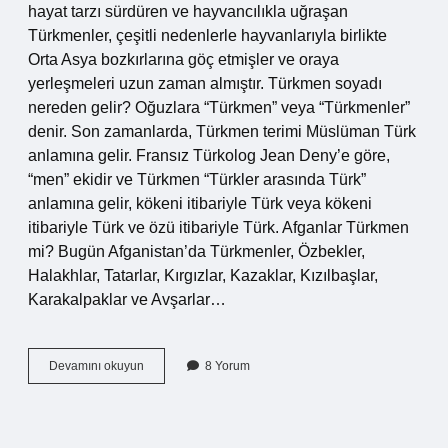
hayat tarzı sürdüren ve hayvancılıkla uğraşan
Türkmenler, çeşitli nedenlerle hayvanlarıyla birlikte
Orta Asya bozkırlarına göç etmişler ve oraya
yerleşmeleri uzun zaman almıştır. Türkmen soyadı
nereden gelir? Oğuzlara “Türkmen” veya “Türkmenler”
denir. Son zamanlarda, Türkmen terimi Müslüman Türk
anlamına gelir. Fransız Türkolog Jean Deny’e göre,
“men” ekidir ve Türkmen “Türkler arasında Türk”
anlamına gelir, kökeni itibariyle Türk veya kökeni
itibariyle Türk ve özü itibariyle Türk. Afganlar Türkmen
mi? Bugün Afganistan’da Türkmenler, Özbekler,
Halakhlar, Tatarlar, Kırgızlar, Kazaklar, Kızılbaşlar,
Karakalpaklar ve Avşarlar…
Afganistan
Devamını okuyun
8 Yorum
Türkmenleri
Hangi
Soydan
Gelir