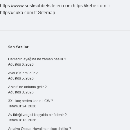
https://www.seslisohbetsiteleri.com
https://kebe.com.tr
https://cuka.com.tr
Sitemap
Sidebar
Son Yazılar
Damadın ayağına ne zaman basılır ?
Ağustos 6, 2026
Avel küfür müdür ?
Ağustos 5, 2026
A sınıfı ne anlama gelir ?
Ağustos 3, 2026
3XL kaç beden kadın LCW ?
Temmuz 24, 2026
Av tüfeği vergisi kaç yılda bir ödenir ?
Temmuz 13, 2026
Antalya Otogar Havalimanı kaç dakika ?