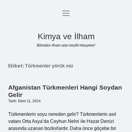
menüyü
Anasayfa
aç
Gizlilik Politikası
Kimya ve İlham
Yasal Uyarı
Bilimden ilham alan keyifli hikayeler!
Hakkımızda
Etiket:
Türkmenler yörük mü
Afganistan Türkmenleri Hangi Soydan
Gelir
Tarih: Ekim 11, 2024
Türkmenlerin soyu nereden gelir? Türkmenlerin asıl
vatanı Orta Asya’da Ceyhun Nehri ile Hazar Denizi
arasında uzanan bozkırlardır. Daha önce göçebe bir