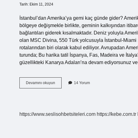
Tarih: Ekim 11, 2024
İstanbul’dan Amerika’ya gemi kaç günde gider? Amerik
bölgeye değişmekle birlikte, geminin kalkışından itib
bağlantıları giderek kısalmaktadır. Deniz yoluyla Ame
olan MSC Divina, 550 Türk yolcusuyla İstanbul-Miami se
rotalarından biri olarak kabul ediliyor. Avrupadan Amer
turunda; Bu harika tatil İspanya, Fas, Madeira ve İtalya’
güzellikteki Kanarya Adaları’na devam ediyorsunuz ve
Istanbul
Devamını okuyun
14 Yorum
New
York
Gemiyle
Kaç
Saat
https://www.seslisohbetsiteleri.com
https://kebe.com.tr