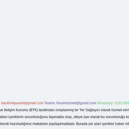
:
backlinkpaneli@gmail.com
Teams:
forumhizmeti@gmail.com
Whatsapp: 0262 606
ve İletişim Kurumu (BTK) tarafından onaylanmış bir Yer Sağlayıcı olarak hizmet verm
rı içeriklerin sorumluluğunu taşımakta olup, siteye üye olarak bu sorumluluğu kabul
a kendi hazırladığımız makaleler paylaşılmaktadır. Burada yer alan içerikler haber 