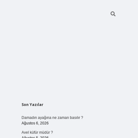
Sidebar
Son Yazılar
betci giriş
Damadın ayağına ne zaman basılır ?
Ağustos 6, 2026
Avel küfür müdür ?