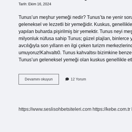
Tarih: Ekim 16, 2024
Tunus’un meşhur yemeği nedir? Tunus’ta ne yenir soru
geleneksel ve lezzetli bir yemeğidir. Kuskus, genellikl
yapılan buharda pişirilmiş bir yemektir. Tunus neyi me
milyonluk nüfusa sahip Tunus; güzel plajları, binlerce yıl
avcılığıyla son yılların en ilgi çeken turizm merkezleri
umuyoruz!Kahvaltı0. Tunus kahvaltısı bizimkine benzer
Tunus’un geleneksel yemeği olan kuskus genellikle et
Tunusun
Devamını okuyun
12 Yorum
Meşhur
Et
Yemeği
Nedir
https://www.seslisohbetsiteleri.com
https://kebe.com.tr