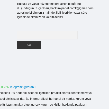
Hukuka ve yasal düzenlemelere aykırı olduğunu
düşündüğünüz içerikleri,
backlinkpanelicomtr@gmail.com
adresine bildirmeniz halinde, ilgili içerikler yasal süre
içerisinde sitemizden kaldırılacaktır.
Arama
 0 726
Telegram: @karabul
ektedir. Bu nedenle, sitedeki içerikleri proaktif olarak denetleme veya
 etmiş sayılırlar. Bu internet sitesi, herhangi bir marka, kurum veya
niteliği taşımamakta olup, gerçek kurum ve kişiler hakkında paylaşım