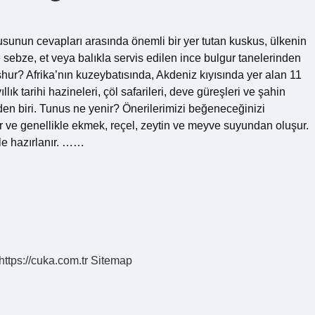
sunun cevapları arasında önemli bir yer tutan kuskus, ülkenin
e sebze, et veya balıkla servis edilen ince bulgur tanelerinden
şhur? Afrika’nın kuzeybatısında, Akdeniz kıyısında yer alan 11
lık tarihi hazineleri, çöl safarileri, deve güreşleri ve şahin
nden biri. Tunus ne yenir? Önerilerimizi beğeneceğinizi
 ve genellikle ekmek, reçel, zeytin ve meyve suyundan oluşur.
le hazırlanır. ……
https://cuka.com.tr
Sitemap