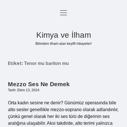
menüyü
Anasayfa
aç
Gizlilik Politikası
Kimya ve İlham
Yasal Uyarı
Bilimden ilham alan keyifli hikayeler!
Hakkımızda
Etiket:
Tenor mu bariton mu
Mezzo Ses Ne Demek
Tarih: Ekim 13, 2024
Orta kadın sesine ne denir? Günümüz operasında bile
alto sesler genellikle mezzo-soprano olarak adlandırılır,
çünkü genel olarak her iki ses türü de diğerinin ses
aralığına ulaşabilir. Aksi takdirde, alto terimi yalnızca