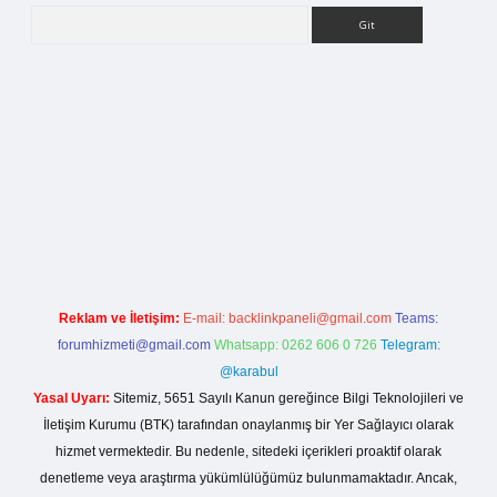
Arama
betci giriş
Reklam ve İletişim:
E-mail:
backlinkpaneli@gmail.com
Teams:
forumhizmeti@gmail.com
Whatsapp: 0262 606 0 726
Telegram:
@karabul
Yasal Uyarı:
Sitemiz, 5651 Sayılı Kanun gereğince Bilgi Teknolojileri ve
İletişim Kurumu (BTK) tarafından onaylanmış bir Yer Sağlayıcı olarak
hizmet vermektedir. Bu nedenle, sitedeki içerikleri proaktif olarak
denetleme veya araştırma yükümlülüğümüz bulunmamaktadır. Ancak,