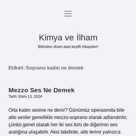
menüyü
Anasayfa
aç
Gizlilik Politikası
Kimya ve İlham
Yasal Uyarı
Bilimden ilham alan keyifli hikayeler!
Hakkımızda
Etiket:
Soprano kadın ne demek
Mezzo Ses Ne Demek
Tarih: Ekim 13, 2024
Orta kadın sesine ne denir? Günümüz operasında bile
alto sesler genellikle mezzo-soprano olarak adlandırılır,
çünkü genel olarak her iki ses türü de diğerinin ses
aralığına ulaşabilir. Aksi takdirde, alto terimi yalnızca