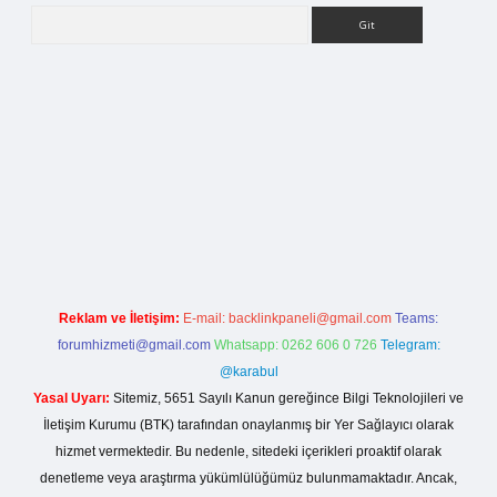
Arama
betci giriş
Reklam ve İletişim:
E-mail:
backlinkpaneli@gmail.com
Teams:
forumhizmeti@gmail.com
Whatsapp: 0262 606 0 726
Telegram:
@karabul
Yasal Uyarı:
Sitemiz, 5651 Sayılı Kanun gereğince Bilgi Teknolojileri ve
İletişim Kurumu (BTK) tarafından onaylanmış bir Yer Sağlayıcı olarak
hizmet vermektedir. Bu nedenle, sitedeki içerikleri proaktif olarak
denetleme veya araştırma yükümlülüğümüz bulunmamaktadır. Ancak,