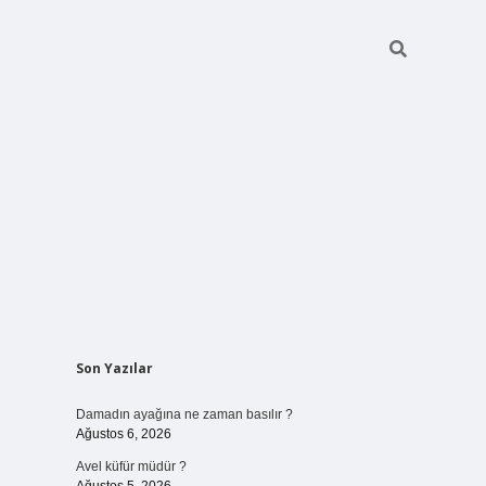
Sidebar
Son Yazılar
betci giriş
Damadın ayağına ne zaman basılır ?
Ağustos 6, 2026
Avel küfür müdür ?