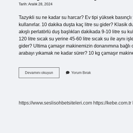
Tarih: Aralık 28, 2024
Tazyıkli su ne kadar su harcar? Ev tipi yüksek basınçlı 
kullanırlar. 10 dakika duşta kaç litre su gider? Klasik d
akışlı perlatörlü duş başlıkları dakikada 9-10 litre su 
120 litre sıcak su yerine 45-60 litre sıcak su ile aynı
gider? Ultima çamaşır makinemizin donanımına bağlı olar
arabayı yıkamak ne kadar sürer? 10 kg çamaşır makine
Tazyikli
Devamını okuyun
Yorum Bırak
Su
Kaç
Litre
Harcar
https://www.seslisohbetsiteleri.com
https://kebe.com.tr