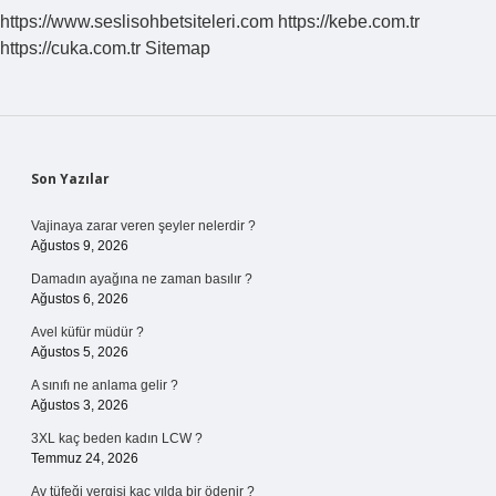
Kime
https://www.seslisohbetsiteleri.com
https://kebe.com.tr
Aittir
https://cuka.com.tr
Sitemap
Sidebar
Son Yazılar
Vajinaya zarar veren şeyler nelerdir ?
Ağustos 9, 2026
Damadın ayağına ne zaman basılır ?
Ağustos 6, 2026
Avel küfür müdür ?
Ağustos 5, 2026
A sınıfı ne anlama gelir ?
Ağustos 3, 2026
3XL kaç beden kadın LCW ?
Temmuz 24, 2026
Av tüfeği vergisi kaç yılda bir ödenir ?