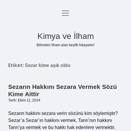
menüyü
Anasayfa
aç
Gizlilik Politikası
Kimya ve İlham
Yasal Uyarı
Bilimden ilham alan keyifli hikayeler!
Hakkımızda
Etiket:
Sezar kime aşık oldu
Sezarın Hakkını Sezara Vermek Sözü
Kime Aittir
Tarih: Ekim 11, 2024
Sezarın hakkını sezara verin sözünü kim söylemiştir?
Sezar’a Sezar’ın hakkını vermek, Tanrı’nın hakkını
Tanrı’ya vermek ve bu hakkı hak edenlere vermektir.