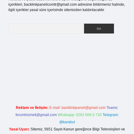
içerikleri,
backlinkpanelicomtr@gmail.com
adresine bildirmeniz halinde,
ilgili içerikler yasal süre içerisinde sitemizden kaldırılacaktır.
Arama
etci giriş
Reklam ve İletişim:
E-mail:
backlinkpaneli@gmail.com
Teams:
forumhizmeti@gmail.com
Whatsapp: 0262 606 0 726
Telegram:
@karabul
Yasal Uyarı:
Sitemiz, 5651 Sayılı Kanun gereğince Bilgi Teknolojileri ve