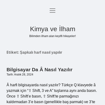
menüyü
Anasayfa
aç
Gizlilik Politikası
Kimya ve İlham
Yasal Uyarı
Bilimden ilham alan keyifli hikayeler!
Hakkımızda
Etiket:
Şapkalı harf nasıl yapılır
Bilgisayar Da Â Nasıl Yazılır
Tarih: Aralık 28, 2024
Â harfi bilgisayarda nasıl yazılır? Türkçe Q klavyede â
yazmak için “⇧ Shift, 3 ve A” tuşlarına aynı anda basın.
Önce ⇧ Shift’e basın, ⇧ Shift’te parmağınızı
kaldırmadan 3’e basın (genellikle baş parmak) ve 3’te