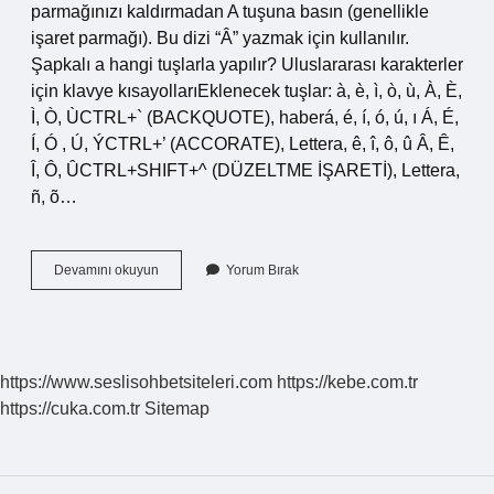
parmağınızı kaldırmadan A tuşuna basın (genellikle
işaret parmağı). Bu dizi “Â” yazmak için kullanılır.
Şapkalı a hangi tuşlarla yapılır? Uluslararası karakterler
için klavye kısayollarıEklenecek tuşlar: à, è, ì, ò, ù, À, È,
Ì, Ò, ÙCTRL+` (BACKQUOTE), haberá, é, í, ó, ú, ı Á, É,
Í, Ó , Ú, ÝCTRL+’ (ACCORATE), Lettera, ê, î, ô, û Â, Ê,
Î, Ô, ÛCTRL+SHIFT+^ (DÜZELTME İŞARETİ), Lettera,
ñ, õ…
Bilgisayar
Devamını okuyun
Yorum Bırak
Da
Â
Nasıl
Yazılır
https://www.seslisohbetsiteleri.com
https://kebe.com.tr
https://cuka.com.tr
Sitemap