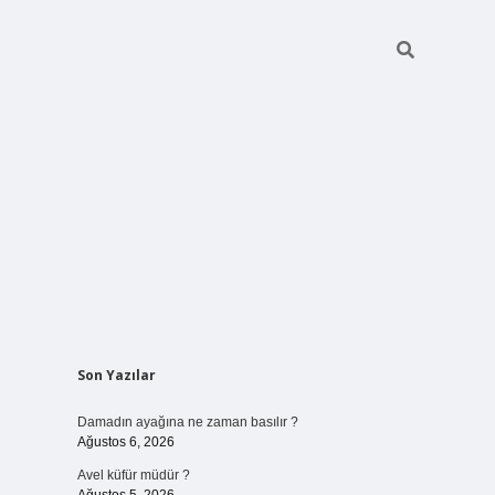
Sidebar
Son Yazılar
betci giriş
Damadın ayağına ne zaman basılır ?
Ağustos 6, 2026
Avel küfür müdür ?