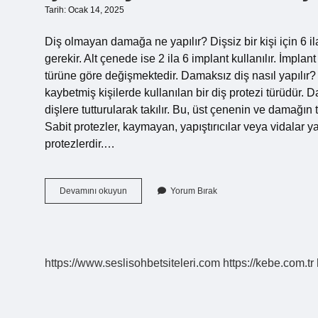
Tarih: Ocak 14, 2025
Diş olmayan damağa ne yapılır? Dişsiz bir kişi için 6 ila
gerekir. Alt çenede ise 2 ila 6 implant kullanılır. İmpl
türüne göre değişmektedir. Damaksız diş nasıl yapılır?
kaybetmiş kişilerde kullanılan bir diş protezi türüdür. 
dişlere tutturularak takılır. Bu, üst çenenin ve damağ
Sabit protezler, kaymayan, yapıştırıcılar veya vidalar 
protezlerdir.…
Çıkmayan
Devamını okuyun
Yorum Bırak
Damak
Diş
Nasıl
Yapılır
https://www.seslisohbetsiteleri.com
https://kebe.com.tr