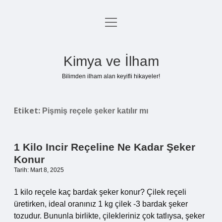
menüyü
Anasayfa
aç
Gizlilik Politikası
Kimya ve İlham
Yasal Uyarı
Bilimden ilham alan keyifli hikayeler!
Hakkımızda
Etiket:
Pişmiş reçele şeker katılır mı
1 Kilo Incir Reçeline Ne Kadar Şeker
Konur
Tarih: Mart 8, 2025
1 kilo reçele kaç bardak şeker konur? Çilek reçeli
üretirken, ideal oranınız 1 kg çilek -3 bardak şeker
tozudur. Bununla birlikte, çilekleriniz çok tatlıysa, şeker