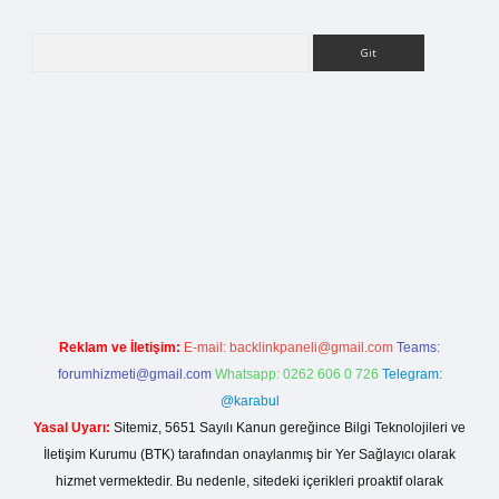
Arama
etci giriş
Reklam ve İletişim:
E-mail:
backlinkpaneli@gmail.com
Teams:
forumhizmeti@gmail.com
Whatsapp: 0262 606 0 726
Telegram:
@karabul
Yasal Uyarı:
Sitemiz, 5651 Sayılı Kanun gereğince Bilgi Teknolojileri ve
İletişim Kurumu (BTK) tarafından onaylanmış bir Yer Sağlayıcı olarak
hizmet vermektedir. Bu nedenle, sitedeki içerikleri proaktif olarak