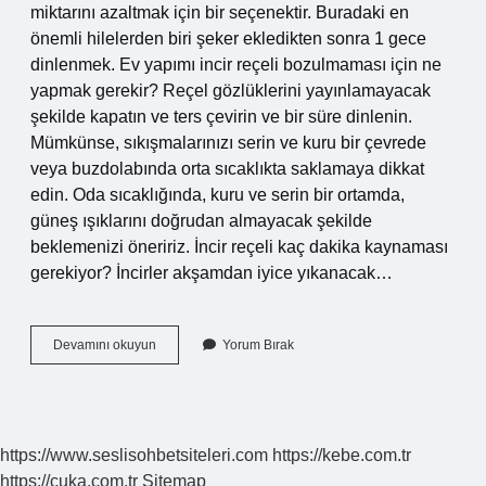
miktarını azaltmak için bir seçenektir. Buradaki en
önemli hilelerden biri şeker ekledikten sonra 1 gece
dinlenmek. Ev yapımı incir reçeli bozulmaması için ne
yapmak gerekir? Reçel gözlüklerini yayınlamayacak
şekilde kapatın ve ters çevirin ve bir süre dinlenin.
Mümkünse, sıkışmalarınızı serin ve kuru bir çevrede
veya buzdolabında orta sıcaklıkta saklamaya dikkat
edin. Oda sıcaklığında, kuru ve serin bir ortamda,
güneş ışıklarını doğrudan almayacak şekilde
beklemenizi öneririz. İncir reçeli kaç dakika kaynaması
gerekiyor? İncirler akşamdan iyice yıkanacak…
1
Devamını okuyun
Yorum Bırak
Kilo
Incir
Reçeline
Ne
Kadar
https://www.seslisohbetsiteleri.com
https://kebe.com.tr
Şeker
https://cuka.com.tr
Sitemap
Konur