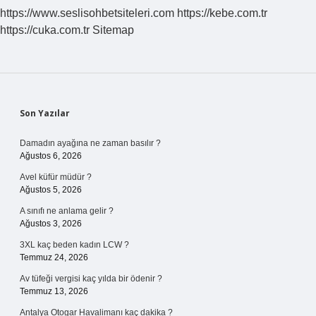
https://www.seslisohbetsiteleri.com
https://kebe.com.tr
https://cuka.com.tr
Sitemap
Sidebar
Son Yazılar
Damadın ayağına ne zaman basılır ?
Ağustos 6, 2026
Avel küfür müdür ?
Ağustos 5, 2026
A sınıfı ne anlama gelir ?
Ağustos 3, 2026
3XL kaç beden kadın LCW ?
Temmuz 24, 2026
Av tüfeği vergisi kaç yılda bir ödenir ?
Temmuz 13, 2026
Antalya Otogar Havalimanı kaç dakika ?