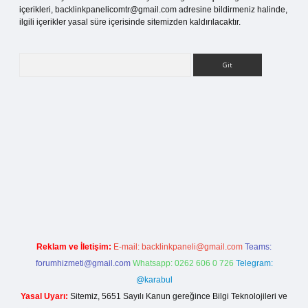
içerikleri,
backlinkpanelicomtr@gmail.com
adresine bildirmeniz halinde,
ilgili içerikler yasal süre içerisinde sitemizden kaldırılacaktır.
Arama
etci giriş
Reklam ve İletişim:
E-mail:
backlinkpaneli@gmail.com
Teams:
forumhizmeti@gmail.com
Whatsapp: 0262 606 0 726
Telegram:
@karabul
Yasal Uyarı:
Sitemiz, 5651 Sayılı Kanun gereğince Bilgi Teknolojileri ve