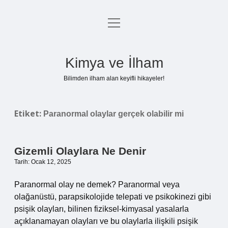
menüyü
Anasayfa
aç
Gizlilik Politikası
Kimya ve İlham
Yasal Uyarı
Bilimden ilham alan keyifli hikayeler!
Hakkımızda
Etiket:
Paranormal olaylar gerçek olabilir mi
Gizemli Olaylara Ne Denir
Tarih: Ocak 12, 2025
Paranormal olay ne demek? Paranormal veya
olağanüstü, parapsikolojide telepati ve psikokinezi gibi
psişik olayları, bilinen fiziksel-kimyasal yasalarla
açıklanamayan olayları ve bu olaylarla ilişkili psişik