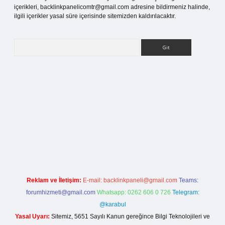
içerikleri,
backlinkpanelicomtr@gmail.com
adresine bildirmeniz halinde,
ilgili içerikler yasal süre içerisinde sitemizden kaldırılacaktır.
Arama
etci giriş
Reklam ve İletişim:
E-mail:
backlinkpaneli@gmail.com
Teams:
forumhizmeti@gmail.com
Whatsapp: 0262 606 0 726
Telegram:
@karabul
Yasal Uyarı:
Sitemiz, 5651 Sayılı Kanun gereğince Bilgi Teknolojileri ve