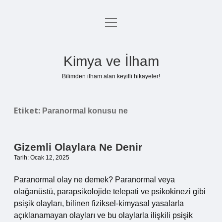
menüyü
Anasayfa
aç
Gizlilik Politikası
Kimya ve İlham
Yasal Uyarı
Bilimden ilham alan keyifli hikayeler!
Hakkımızda
Etiket:
Paranormal konusu ne
Gizemli Olaylara Ne Denir
Tarih: Ocak 12, 2025
Paranormal olay ne demek? Paranormal veya
olağanüstü, parapsikolojide telepati ve psikokinezi gibi
psişik olayları, bilinen fiziksel-kimyasal yasalarla
açıklanamayan olayları ve bu olaylarla ilişkili psişik