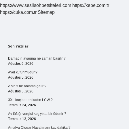
https://www.seslisohbetsiteleri.com
https://kebe.com.tr
https://cuka.com.tr
Sitemap
Sidebar
Son Yazılar
Damadın ayağına ne zaman basılır ?
Ağustos 6, 2026
Avel küfür müdür ?
Ağustos 5, 2026
A sınıfı ne anlama gelir ?
Ağustos 3, 2026
3XL kaç beden kadın LCW ?
Temmuz 24, 2026
Av tüfeği vergisi kaç yılda bir ödenir ?
Temmuz 13, 2026
Antalya Otogar Havalimanı kaç dakika ?