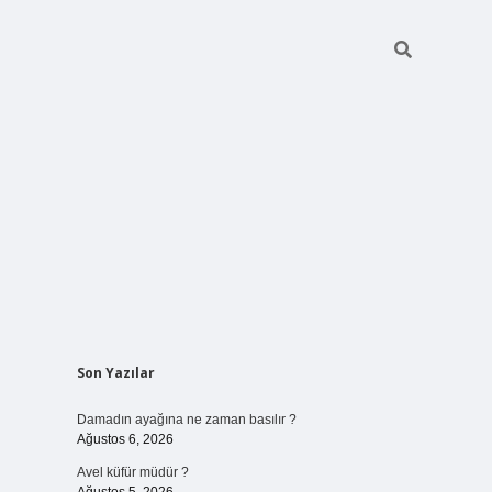
Sidebar
Son Yazılar
betci giriş
Damadın ayağına ne zaman basılır ?
Ağustos 6, 2026
Avel küfür müdür ?