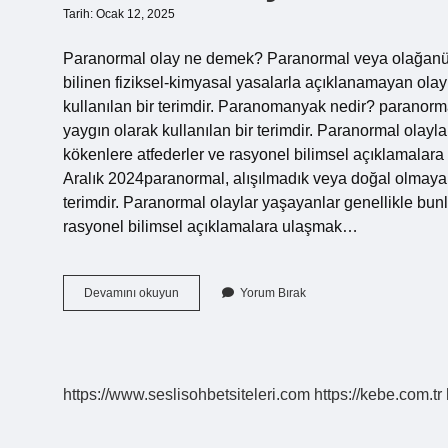
Tarih: Ocak 12, 2025
Paranormal olay ne demek? Paranormal veya olağanüstü,
bilinen fiziksel-kimyasal yasalarla açıklanamayan olaylar
kullanılan bir terimdir. Paranomanyak nedir? paranorm
yaygın olarak kullanılan bir terimdir. Paranormal olayl
kökenlere atfederler ve rasyonel bilimsel açıklamalara
Aralık 2024paranormal, alışılmadık veya doğal olmayan 
terimdir. Paranormal olaylar yaşayanlar genellikle bunl
rasyonel bilimsel açıklamalara ulaşmak…
Gizemli
Devamını okuyun
Yorum Bırak
Olaylara
Ne
Denir
https://www.seslisohbetsiteleri.com
https://kebe.com.tr