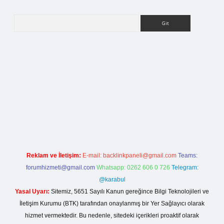
Arama
etci giriş
Reklam ve İletişim:
E-mail:
backlinkpaneli@gmail.com
Teams:
forumhizmeti@gmail.com
Whatsapp: 0262 606 0 726
Telegram:
@karabul
Yasal Uyarı:
Sitemiz, 5651 Sayılı Kanun gereğince Bilgi Teknolojileri ve
İletişim Kurumu (BTK) tarafından onaylanmış bir Yer Sağlayıcı olarak
hizmet vermektedir. Bu nedenle, sitedeki içerikleri proaktif olarak