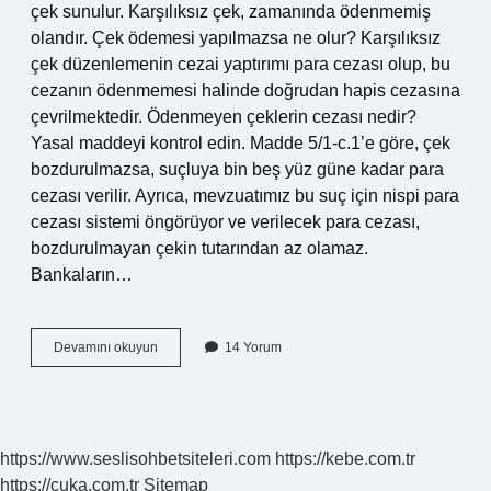
çek sunulur. Karşılıksız çek, zamanında ödenmemiş
olandır. Çek ödemesi yapılmazsa ne olur? Karşılıksız
çek düzenlemenin cezai yaptırımı para cezası olup, bu
cezanın ödenmemesi halinde doğrudan hapis cezasına
çevrilmektedir. Ödenmeyen çeklerin cezası nedir?
Yasal maddeyi kontrol edin. Madde 5/1-c.1’e göre, çek
bozdurulmazsa, suçluya bin beş yüz güne kadar para
cezası verilir. Ayrıca, mevzuatımız bu suç için nispi para
cezası sistemi öngörüyor ve verilecek para cezası,
bozdurulmayan çekin tutarından az olamaz.
Bankaların…
Çek
Devamını okuyun
14 Yorum
Ödenmezse
Ne
Olur
2024
https://www.seslisohbetsiteleri.com
https://kebe.com.tr
https://cuka.com.tr
Sitemap