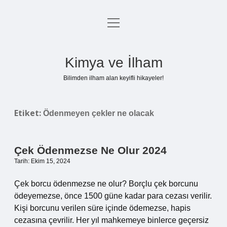
menüyü
Anasayfa
aç
Gizlilik Politikası
Kimya ve İlham
Yasal Uyarı
Bilimden ilham alan keyifli hikayeler!
Hakkımızda
Etiket:
Ödenmeyen çekler ne olacak
Çek Ödenmezse Ne Olur 2024
Tarih: Ekim 15, 2024
Çek borcu ödenmezse ne olur? Borçlu çek borcunu
ödeyemezse, önce 1500 güne kadar para cezası verilir.
Kişi borcunu verilen süre içinde ödemezse, hapis
cezasına çevrilir. Her yıl mahkemeye binlerce geçersiz