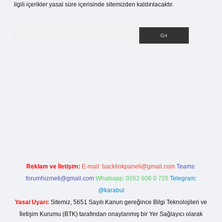
ilgili içerikler yasal süre içerisinde sitemizden kaldırılacaktır.
Arama
etci giriş
Reklam ve İletişim:
E-mail:
backlinkpaneli@gmail.com
Teams:
forumhizmeti@gmail.com
Whatsapp: 0262 606 0 726
Telegram:
@karabul
Yasal Uyarı:
Sitemiz, 5651 Sayılı Kanun gereğince Bilgi Teknolojileri ve
İletişim Kurumu (BTK) tarafından onaylanmış bir Yer Sağlayıcı olarak