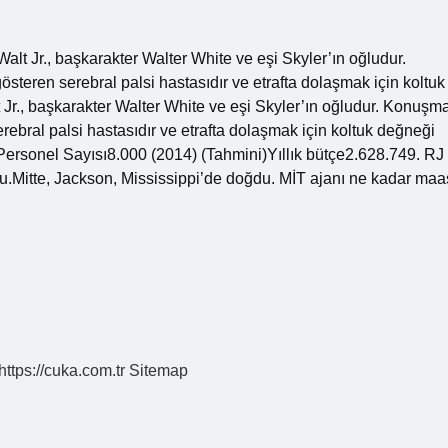
Walt Jr., başkarakter Walter White ve eşi Skyler’ın oğludur.
steren serebral palsi hastasıdır ve etrafta dolaşmak için koltuk
t Jr., başkarakter Walter White ve eşi Skyler’ın oğludur. Konuşm
erebral palsi hastasıdır ve etrafta dolaşmak için koltuk değneği
 MİTPersonel Sayısı8.000 (2014) (Tahmini)Yıllık bütçe2.628.749. RJ
du.Mitte, Jackson, Mississippi’de doğdu. MİT ajanı ne kadar maa
https://cuka.com.tr
Sitemap