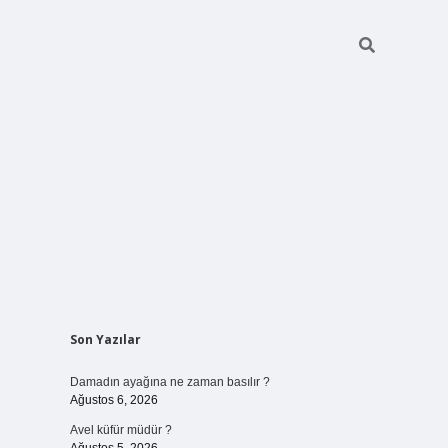
Sidebar
Son Yazılar
betci giri
Damadın ayağına ne zaman basılır ?
Ağustos 6, 2026
Avel küfür müdür ?