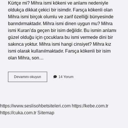
Kürtçe mi? Mihra ismi kökeni ve anlamı nedeniyle
oldukça dikkat çekici bir isimdir. Farsça kökenli olan
Mihra ismi birçok olumlu ve zarif özelliği bünyesinde
barındırmaktadır. Mihra ismi dinen uygun mu? Mihra
ismi Kuran’da geçen bir isim değildir. Bu ismin anlamı
güzel olduğu için çocuklara bu ismi vermede dini bir
sakınca yoktur. Mihra ismi hangi cinsiyet? Mihra kız
ismi olarak kullanılmaktadır. Farsça kökenli bir isim
olan Mihra, son…
Mihra
Devamını okuyun
14 Yorum
Ismini
Kaç
Kişi
Kullanıyor
https://www.seslisohbetsiteleri.com
https://kebe.com.tr
https://cuka.com.tr
Sitemap