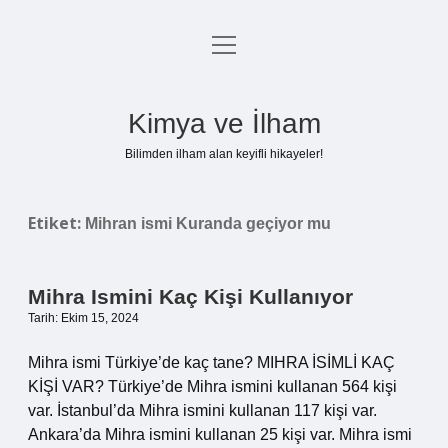
menüyü
Anasayfa
aç
Gizlilik Politikası
Kimya ve İlham
Yasal Uyarı
Bilimden ilham alan keyifli hikayeler!
Hakkımızda
Etiket:
Mihran ismi Kuranda geçiyor mu
Mihra Ismini Kaç Kişi Kullanıyor
Tarih: Ekim 15, 2024
Mihra ismi Türkiye’de kaç tane? MIHRA İSİMLİ KAÇ
KİŞİ VAR? Türkiye’de Mihra ismini kullanan 564 kişi
var. İstanbul’da Mihra ismini kullanan 117 kişi var.
Ankara’da Mihra ismini kullanan 25 kişi var. Mihra ismi