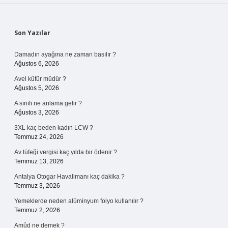
Sidebar
Son Yazılar
Damadın ayağına ne zaman basılır ?
Ağustos 6, 2026
Avel küfür müdür ?
Ağustos 5, 2026
A sınıfı ne anlama gelir ?
Ağustos 3, 2026
3XL kaç beden kadın LCW ?
Temmuz 24, 2026
Av tüfeği vergisi kaç yılda bir ödenir ?
Temmuz 13, 2026
Antalya Otogar Havalimanı kaç dakika ?
Temmuz 3, 2026
Yemeklerde neden alüminyum folyo kullanılır ?
Temmuz 2, 2026
Amûd ne demek ?