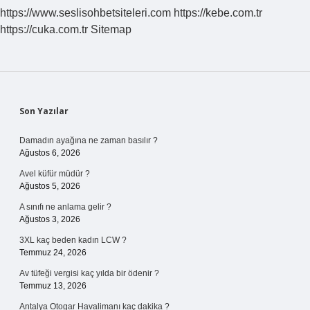
https://www.seslisohbetsiteleri.com
https://kebe.com.tr
https://cuka.com.tr
Sitemap
Sidebar
Son Yazılar
Damadın ayağına ne zaman basılır ?
Ağustos 6, 2026
Avel küfür müdür ?
Ağustos 5, 2026
A sınıfı ne anlama gelir ?
Ağustos 3, 2026
3XL kaç beden kadın LCW ?
Temmuz 24, 2026
Av tüfeği vergisi kaç yılda bir ödenir ?
Temmuz 13, 2026
Antalya Otogar Havalimanı kaç dakika ?