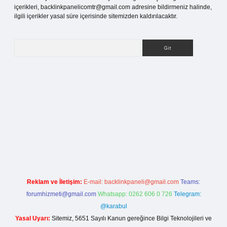
içerikleri,
backlinkpanelicomtr@gmail.com
adresine bildirmeniz halinde,
ilgili içerikler yasal süre içerisinde sitemizden kaldırılacaktır.
Arama
etci giriş
Reklam ve İletişim:
E-mail:
backlinkpaneli@gmail.com
Teams:
forumhizmeti@gmail.com
Whatsapp: 0262 606 0 726
Telegram:
@karabul
Yasal Uyarı:
Sitemiz, 5651 Sayılı Kanun gereğince Bilgi Teknolojileri ve