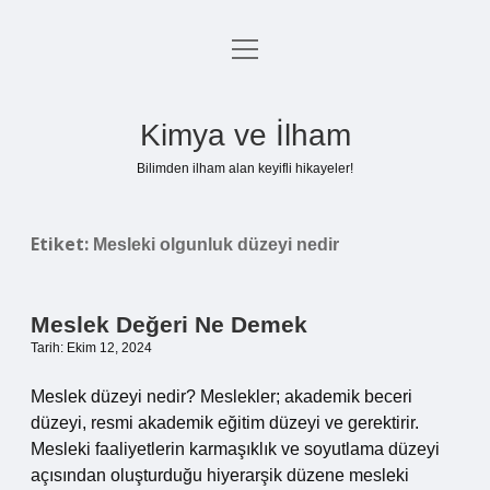
menüyü
Anasayfa
aç
Gizlilik Politikası
Kimya ve İlham
Yasal Uyarı
Bilimden ilham alan keyifli hikayeler!
Hakkımızda
Etiket:
Mesleki olgunluk düzeyi nedir
Meslek Değeri Ne Demek
Tarih: Ekim 12, 2024
Meslek düzeyi nedir? Meslekler; akademik beceri
düzeyi, resmi akademik eğitim düzeyi ve gerektirir.
Mesleki faaliyetlerin karmaşıklık ve soyutlama düzeyi
açısından oluşturduğu hiyerarşik düzene mesleki